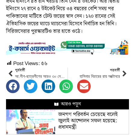
প্রথম ইনিংসে ৪৩ রান খরচায় তিনি নেন ৪ উইকেট। আর দ্বিতীয়
ইনিংসে ২৭ রানে ৫ উইকেট নিয়ে ৩৪ বছরের বেশি সময় পর
পাকিস্তানের মাটিতে টেস্ট জয়ের স্বাদ দেন। ১২০ রানের সেই
ঐতিহাসিক জয়ের ম্যাচে ম্যাচসেরা হিসেবে নির্বাচিত হন তিনি।
সিরিজসেরার পুরস্কারটিও তার হাতে ওঠে।
Post Views:
৫৬
পূর্ববর্তী
পরবর্তী
আ.লীগ-ছাত্রলীগের আরও ৩০ নেতাকর্মী গ্রেপ্তার
হাসিনার বিচারের রায় অক্টোবরে
আরও পড়ুন
জনগণ পরিবর্তন চেয়েছে বলেই
জুলাই আন্দোলন সফল হয়েছে:
প্রধানমন্ত্রী