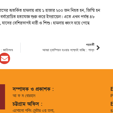
সের অতর্কিত হামলায় প্রায় ১ হাজার ২০০ জন নিহত হন, জিম্মি হন
বরোচিত হত্যাযজ্ঞ শুরু করে ইসরায়েল। এতে এখন পর্যন্ত ৪৮
, যাদের বেশিরভাগই নারী ও শিশু। হামলায় ধ্বংস হয়ে গেছে
পরবর্তী
ত : জাতিসংঘ
আমরা চ্যাম্পিয়ন হওয়ার লক্ষ্যেই যাচ্ছি : শান্ত
সম্পাদক ও প্রকাশক :
E
আ ফ ম বোরহান
P
চট্টগ্রাম অফিস :
E
এপোলো শপিং সেন্টার ৩য় তলা,
s