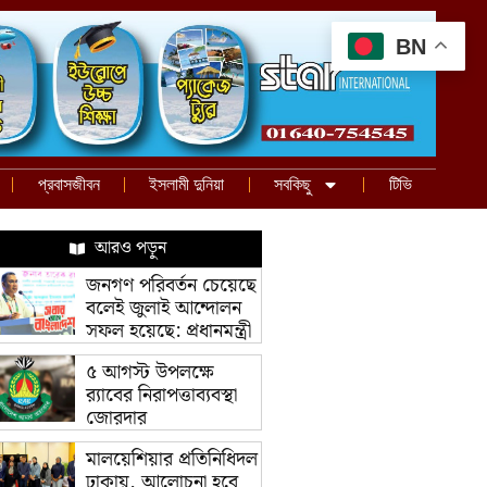
BN
প্রবাসজীবন
ইসলামী দুনিয়া
সবকিছু
টিভি
আরও পড়ুন
জনগণ পরিবর্তন চেয়েছে
বলেই জুলাই আন্দোলন
সফল হয়েছে: প্রধানমন্ত্রী
৫ আগস্ট উপলক্ষে
র‌্যাবের নিরাপত্তাব্যবস্থা
জোরদার
মালয়েশিয়ার প্রতিনিধিদল
ঢাকায়, আলোচনা হবে