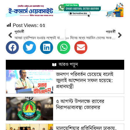
Post Views:
৫৫
পূর্ববর্তী
পরবর্তী
আমরা চ্যাম্পিয়ন হওয়ার লক্ষ্যেই যাচ্ছি : শান্ত
১০ দিনের মধ্যে সয়াবিন তেলের সংকট কাটবে : বাণিজ্য উপদেষ্টা
আরও পড়ুন
জনগণ পরিবর্তন চেয়েছে বলেই
জুলাই আন্দোলন সফল হয়েছে:
প্রধানমন্ত্রী
৫ আগস্ট উপলক্ষে র‌্যাবের
নিরাপত্তাব্যবস্থা জোরদার
মালয়েশিয়ার প্রতিনিধিদল ঢাকায়,