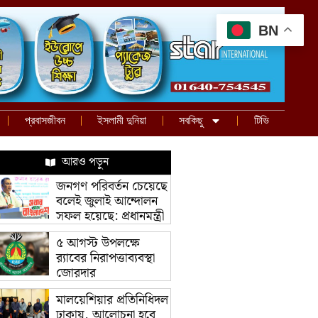
BN
প্রবাসজীবন
ইসলামী দুনিয়া
সবকিছু
টিভি
আরও পড়ুন
জনগণ পরিবর্তন চেয়েছে
বলেই জুলাই আন্দোলন
সফল হয়েছে: প্রধানমন্ত্রী
৫ আগস্ট উপলক্ষে
র‌্যাবের নিরাপত্তাব্যবস্থা
জোরদার
মালয়েশিয়ার প্রতিনিধিদল
ঢাকায়, আলোচনা হবে