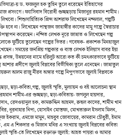
িক অভিযাত্রা-য় ড. ফজলুল হক তুহিন তুলে ধরেছেন ইতিহাসের
জ প্রসংগে। ফ্যাসিবাদ বিরোধী গুচ্ছছড়ায় মিজানুর রহমান শামীম।
খবো। শিশুসাহিত্যিক প্রিন্স আশরাফ লিখেছেন নন্দলাল, গল্পটি
্তি হবে না। লিখেছেন পান্থজন জাহাঙ্গীর কাদের মামু গল্পে স্বৈরাচার
উপস্থাপন করেছেন। নন্দিত লেখক নূরে জান্নাত ও লিখেছেন গল্প
ষয়গুলোকে ফুটিয়ে তুলেছেন গল্পের ভিতর। গবেষক- প্রকাশক মিনহাজুল
ছেন। সময়ের জনপ্রিয় গল্পকার ও ব্যস্ত লেখক ইলিয়াস বাবর ইয়া
দ্ধ প্রসঙ্গ, উন্নয়নের নামে হরিলুট আরো কত কী চমৎকারভাবে ফুটিয়ে
আশার প্রদীপে জুলাই বিপ্লবের বিভীষিকা তুলে এনেছেন। জান্নাতুল
য়রুল আলম রাজু নীরব অঙ্গার গল্পে নিপুণভাবে জুলাই বিপ্লবকে
চ্ছছড়া, ছড়া-কবিতা,গল্প, জুলাই স্মৃতি, মূল্যায়ন ও বই আলোচনা স্থান
 রহমান শামীম-এর গুচ্ছছড়া, ছড়া-কবিতায়- জগলুল হায়দার,
াদাৎ, রেদওয়ানুল হক, কামরুদ্দিন আহমদ, রুহুল কাদের, শামীম খান
বির, নূরনাহার নিপা, হোসাইন মোস্তফা, মোখতারুল ইসলাম মিলন,
ুজ ইকরাম, এমজে মামুন, মাহবুব জোবায়ের, কামরান চৌধুরী, ইমাম
নাত, এম এ শিকদার ও মিজান মনির এ সংখ্যায় জুলাই বিপ্লবের কবিতা
লাই স্মৃতি-তে লিখেছেন রক্তাক্ত জুলাই: আহত পায়রা ও আমার