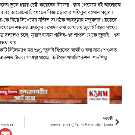
ৃক্ততা তুলে ধরার চেষ্টা করেছেন নিজের। স্থান পেয়েছে বই আলোচনা
র এর বই আলোচনা লিখেছেন বিজ্ঞ ছড়াকার শফিকুর রহমান সবুজ।
দার-কে নিয়ে লিখেছেন নন্দিত সংগঠক আবদুল্লাহ মজুমদার। রয়েছে
্ধটি লিখেছেন শওকত এয়াকুব। মোদ্দা কথা লেখালয় জুলাই বিপ্লব সংখ্যা
িত্র বললেও চলে, ফুয়াদ হাসান গালিব-এর শাপলা থেকে জুলাই : এক
াওয়া যায়।
টি লিটলম্যাগ নয় শুধু, জুলাই বিপ্লবের স্বাক্ষীও বলা যায়। শওকত
 একশত টাকা। পাওয়া যাচ্ছে, আইমান পাবলিকেশন, শব্দশিল্প
পরবর্তী
েপ সরকারের
রাজপথে আমার ভূমিকা বেশি হবে: নাহিদ ইসলাম