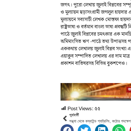
জগৎ। পুরো লেখায় জুলাই বিপ্লবের সম্প
ও মূল্যায়ন ছড়াসংগ্রামী জগলুল হায়দা
মূল্যায়নে সব্যসাচী লেখক মোস্তফা হায়
রাষ্ট্রভাষা ও বর্তমান বাংলা ভাষা প্রবন
পাঠে জুলাই বিপ্লবের চমৎকার এক মানচ
অমিমাংসিত ঋণ -পাঠে তথ্য উপাত্তসহ প
এককথায় লেখালয় জুলাই বিপ্লব সংখ্যা এক
এয়াকুব সম্পাদিত লেখালয় এর দাম মাত্র
প্রকাশন বাতিঘরসহ বিভিন্ন বুকশপেও।
Post Views:
৫৫
পূর্ববর্তী
সন্ধ্যা থেকে কম্বাইন্ড প্যাট্রলিং, কঠোর পদক্ষ