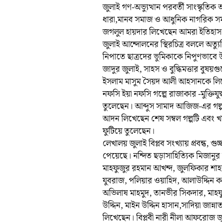
জুলাই গণ-অভ্যুত্থান পরবর্তী সাংস্কৃত
ধারা,মানব সমাজ ও আধুনিক নাগরিক সমা
জগলুল হায়দার লিখেছেন আমরা ইতিহাস লি
জুলাই আন্দোলনের স্থিরচিত্র বললে অত্যুক
নিপাতে ছাত্রদের ভুমিকাকে নিপুণভাবে 
জাদুর জুলাই, সাহস ও বুদ্ধিমত্তার বু
ইসলাম মাসুম সৈয়দ আলী আহসানকে লিখে
নফসি ইয়া নফসি গল্পে রাজাকার -মুক্তিযু
তুলেছেন। আব্দুস সামাদ আজিজ-এর গল্প 
আদন লিখেছেন শেষ সম্বল গল্পটি এবং খা
ফুটিয়ে তুলেছেন।
লেখালয় জুলাই বিপ্লব সংখ্যায় প্রবন্ধ, গু
পেয়েছে। নন্দিত ছড়াসাহিত্যিক মিজানুর
মাহফুজুর রহমান আখন্দ, জুলফিকার শাহ
যুবরাজ, পলিয়ার ওয়াহিদ, আলাউদ্দিন ক
অভিলাষ মাহমুদ, তানভীর সিকদার, মাহফ
উদ্দিন, মাইন উদ্দিন হাসান,সাদিয়া জান্
লিখেছেন। বিপ্লবী নারী নীলা আফরোজ জু