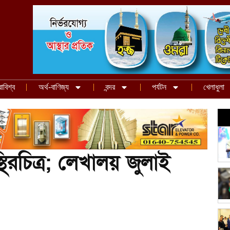
রাবিশ্ব
অর্থ-বাণিজ্য
বন্দর
পর্যটন
খেলাধুলা
্থিরচিত্র; লেখালয় জুলাই