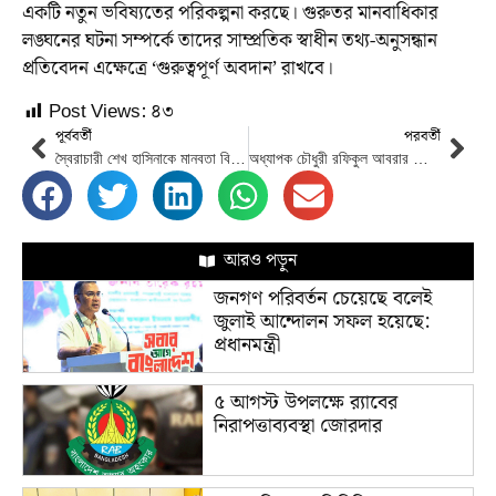
একটি নতুন ভবিষ্যতের পরিকল্পনা করছে। গুরুতর মানবাধিকার
লঙ্ঘনের ঘটনা সম্পর্কে তাদের সাম্প্রতিক স্বাধীন তথ্য-অনুসন্ধান
প্রতিবেদন এক্ষেত্রে ‘গুরুত্বপূর্ণ অবদান’ রাখবে।
Post Views:
৪৩
পূর্ববর্তী
পরবর্তী
স্বৈরাচারী শেখ হাসিনাকে মানবতা বিরোধী অপরাধের জন্য বিচারের মুখোমুখি হতে হবে: প্রধান উপদেষ্টা
অধ্যাপক চৌধুরী রফিকুল আবরার আবরার উপদেষ্টা হিসেবে শপথ নিলেন
আরও পড়ুন
জনগণ পরিবর্তন চেয়েছে বলেই
জুলাই আন্দোলন সফল হয়েছে:
প্রধানমন্ত্রী
৫ আগস্ট উপলক্ষে র‌্যাবের
নিরাপত্তাব্যবস্থা জোরদার