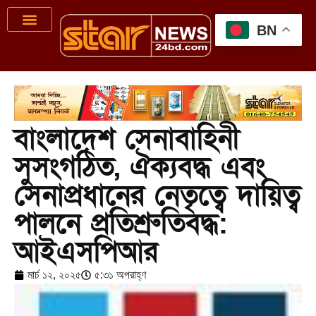
BN
বাংলাদেশ সেনাবাহিনী
সুসংগঠিত, ঐক্যবদ্ধ এবং
সেনাপ্রধানের নেতৃত্বে দায়িত্ব
পালনে প্রতিশ্রুতিবদ্ধ:
আইএসপিআর
মার্চ ১২, ২০২৫
৫:৩১ অপরাহ্ণ