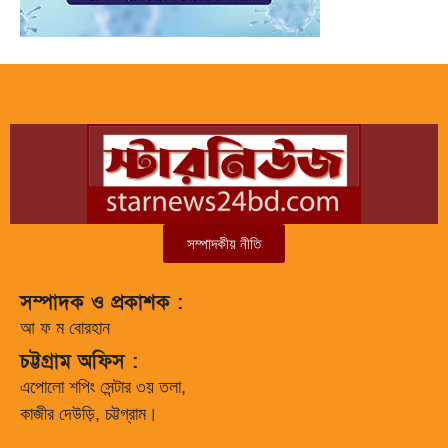
সম্পাদকীয় নীতি
সম্পাদক ও প্রকাশক :
আ ফ ম বোরহান
চট্টগ্রাম অফিস :
এপোলো শপিং সেন্টার ৩য় তলা,
কাজীর দেউড়ি, চট্টগ্রাম।