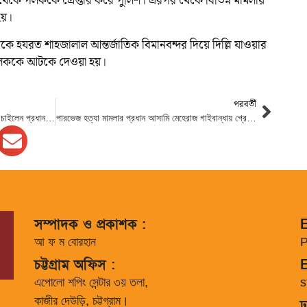
 থেকে পলককে গ্রেপ্তার করে পুলিশ। এরপর থেকে বিভিন্ন মামলায়
হয়।
হযরত শাহজালাল আন্তর্জাতিক বিমানবন্দর দিয়ে দিল্লি যাওয়ার
 পলককে আটকে দেওয়া হয়।
পরবর্তী
রোহিঙ্গা প্রত্যাবাসনে কাতারের জোরালো ভূমিকা চাইলেন প্রধান উপদেষ্টা
পারভেজ হত্যা মামলার প্রধান আসামি মেহেরাজ গাইবান্ধায় গ্রেপ্তার
সম্পাদক ও প্রকাশক :
E
আ ফ ম বোরহান
P
চট্টগ্রাম অফিস :
E
এপোলো শপিং সেন্টার ৩য় তলা,
s
কাজীর দেউড়ি, চট্টগ্রাম।
ঢ