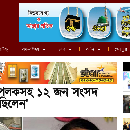
রাবিশ্ব
অর্থ-বাণিজ্য
বন্দর
পর্যটন
খেলাধুলা
ন-পলকসহ ১২ জন সংসদ
ছিলেন’