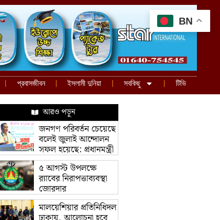
BN
প্রবাসজীবন
ইসলামী দুনিয়া
সবকিছু
টিভি
আরও পড়ুন
জনগণ পরিবর্তন চেয়েছে
বলেই জুলাই আন্দোলন
সফল হয়েছে: প্রধানমন্ত্রী
৫ আগস্ট উপলক্ষে
র‌্যাবের নিরাপত্তাব্যবস্থা
জোরদার
মালয়েশিয়ার প্রতিনিধিদল
ঢাকায়, আলোচনা হবে