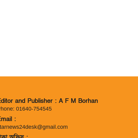
ditor and Publisher : A F M Borhan
hone: 01640-754545
mail :
tarnews24desk@gmail.com
াকা অফিস :