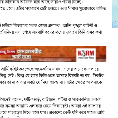
বার আরাকান আর্মিতে যারা আছে তারাও পয়সা নিচ্ছে।
 হবে। এটার সমাধানে চেষ্টা চলছে। আর সীমান্ত পুরোভাবে রক্ষিত
ার্কিট হাউসে বিভাগের সকল জেলা প্রশাসক, আইন-শৃঙ্খলা বাহিনী ও
্গে মতবিনিময় সভা শেষে সাংবাদিকদের প্রশ্নের জবাবে তিনি এসব কথা
 আর্মি ফাইট করতেছে অনেকদিন যাবৎ। এদের অনেকে এপারে
কিছু নেই। কিন্তু যে হারে ভিডিওতে আসছে বিষয়টা তা নয়। টিকটক
য তা না আবার সবটা যে মিথ্যা তা-ও না। এটার ক্ষেত্রে আপনাকে
 উপদেষ্টা বলেন, ফটিকছড়ি, রাউজান, পটিয়া ও সাতকানিয়া এলাকা
 সমস্যা অন্যান্য এলাকার চেয়ে ডিফারেন্ট। আমরা এই ব্যাপারে
ম করে পাহাড়ের দিকে চলে যায়। প্রকাশ্যে কেউ যদি করে থাকে আমি