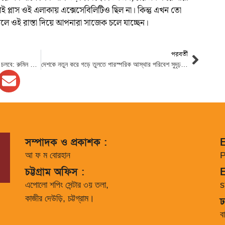
্লাস ওই এলাকায় এক্সেসেবিলিটিও ছিল না। কিন্তু এখন তো
লে ওই রাস্তা দিয়ে আপনারা সাজেক চলে যাচ্ছেন।
পরবর্তী
নির্বাচিত সরকার না আসা পর্যন্ত আমাদের লড়াই চলবে: রুমিন ফারহানা
দেশকে নতুন করে গড়ে তুলতে পারস্পরিক আস্থার পরিবেশ সুদৃঢ় করতে হবে : প্রধান উপদেষ্টা
সম্পাদক ও প্রকাশক :
E
আ ফ ম বোরহান
P
চট্টগ্রাম অফিস :
E
এপোলো শপিং সেন্টার ৩য় তলা,
s
কাজীর দেউড়ি, চট্টগ্রাম।
ঢ
ব