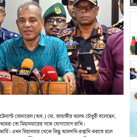
া লেফটেন্যান্ট জেনারেল (অব.) মো. জাহাঙ্গীর আলম চৌধুরী বলেছেন,
র। আমরা তো মিয়ানমারের সঙ্গে যোগাযোগ রাখি।
 আর্মি। এখন মিয়ানমার থেকে কিছু আমদানি-রপ্তানি করতে হলে