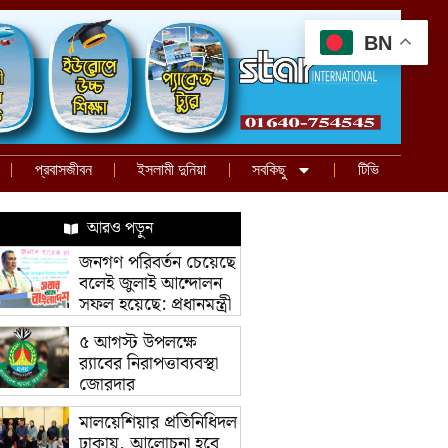
BN
প্রবাসজীবন
ইসলামী দুনিয়া
সবকিছু
টিভি
আরও পড়ুন
জনগণ পরিবর্তন চেয়েছে
বলেই জুলাই আন্দোলন
সফল হয়েছে: প্রধানমন্ত্রী
৫ আগস্ট উপলক্ষে
র‌্যাবের নিরাপত্তাব্যবস্থা
জোরদার
মালয়েশিয়ার প্রতিনিধিদল
ঢাকায়, আলোচনা হবে