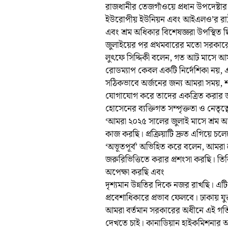
রাজধানীর তেজগাঁওয়ে প্রধান উপদেষ্টার কার
ইউরোপীয় ইউনিয়ন এবং আইএলও’র রাষ্ট্
এবং শ্রম অধিকার বিশেষজ্ঞরা উপস্থিত 
জুলাইয়ের পর প্রথমবারের মতো সরকারের সং
লুৎফে সিদ্দিকী বলেন, গত আট মাসে আ
রোডম্যাপ কেবল একটি নির্দেশিকা নয়, এ
সঠিকভাবে অর্জনের জন্য আমরা সময়, শক্
যোগাযোগ করে তাদের একত্রিত করার জন্য
হোসেনের ব্যক্তিগত সম্পৃক্ততা ও নেতৃত
‘আমরা ২০২৫ সালের জুলাই মাসে শ্রম আইন
কাজ করছি। প্রক্রিয়াটি দ্রুত এগিয়ে চল
‘অভূতপূর্ব’ অভিহিত করে বলেন, আমরা
জরুরিভিত্তিতে করার প্রশংসা করছি। 
অপেক্ষা করছি এবং
দৃশ্যমান উন্নতির দিকে নজর রাখছি। এট
প্রবেশাধিকারে প্রভাব ফেলবে। ঢাকায় যুক্তর
আমরা বর্তমান সরকারের অধীনে এই গতি
দেখতে চাই। কানাডিয়ান হাইকমিশনার অজ