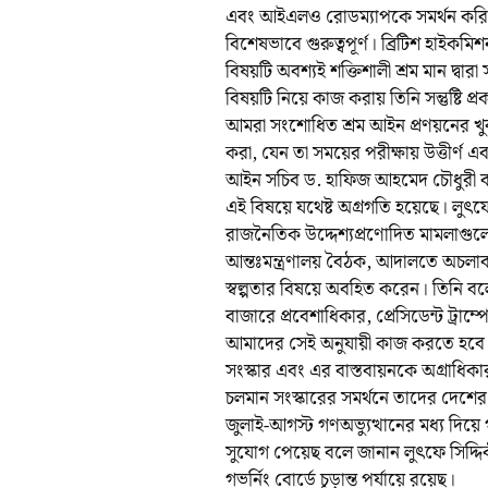
এবং আইএলও রোডম্যাপকে সমর্থন করি। 
বিশেষভাবে গুরুত্বপূর্ণ। ব্রিটিশ হাই
বিষয়টি অবশ্যই শক্তিশালী শ্রম মান দ্বার
বিষয়টি নিয়ে কাজ করায় তিনি সন্তুষ্টি 
আমরা সংশোধিত শ্রম আইন প্রণয়নের খুব
করা, যেন তা সময়ের পরীক্ষায় উত্তীর্ণ এব
আইন সচিব ড. হাফিজ আহমেদ চৌধুরী ব
এই বিষয়ে যথেষ্ট অগ্রগতি হয়েছে। লুৎ
রাজনৈতিক উদ্দেশ্যপ্রণোদিত মামলাগুলো সম
আন্তঃমন্ত্রণালয় বৈঠক, আদালতে অচলাবস্থ
স্বল্পতার বিষয়ে অবহিত করেন। তিনি ব
বাজারে প্রবেশাধিকার, প্রেসিডেন্ট ট্রাম্প
আমাদের সেই অনুযায়ী কাজ করতে হবে।
সংস্কার এবং এর বাস্তবায়নকে অগ্রা
চলমান সংস্কারের সমর্থনে তাদের দেশের প্
জুলাই-আগস্ট গণঅভ্যুত্থানের মধ্য দিয়ে
সুযোগ পেয়েছ বলে জানান লুৎফে সিদ্
গভর্নিং বোর্ডে চূড়ান্ত পর্যায়ে রয়েছ।