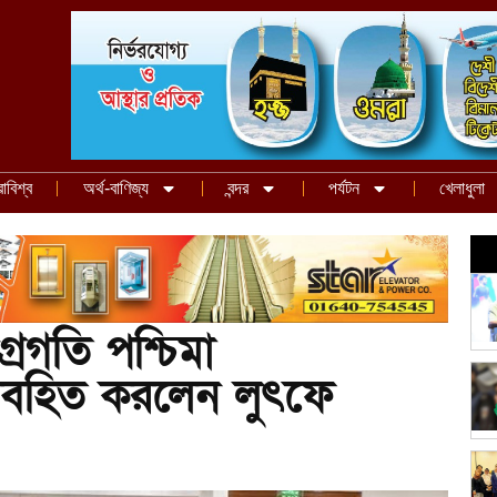
রাবিশ্ব
অর্থ-বাণিজ্য
বন্দর
পর্যটন
খেলাধুলা
গ্রগতি পশ্চিমা
অবহিত করলেন লুৎফে