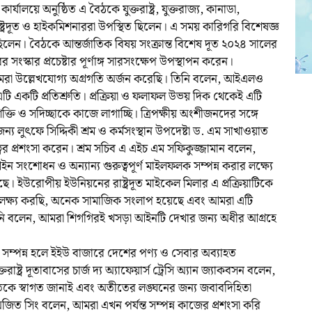
্যালয়ে অনুষ্ঠিত এ বৈঠকে যুক্তরাষ্ট্র, যুক্তরাজ্য, কানাডা,
রদূত ও হাইকমিশনাররা উপস্থিত ছিলেন। এ সময় কারিগরি বিশেষজ্ঞ
ছিলেন। বৈঠকে আন্তর্জাতিক বিষয় সংক্রান্ত বিশেষ দূত ২০২৪ সালের
স্কার প্রচেষ্টার পূর্ণাঙ্গ সারসংক্ষেপ উপস্থাপন করেন।
মরা উল্লেখযোগ্য অগ্রগতি অর্জন করেছি। তিনি বলেন, আইএলও
টি একটি প্রতিশ্রুতি। প্রক্রিয়া ও ফলাফল উভয় দিক থেকেই এটি
তি ও সদিচ্ছাকে কাজে লাগাচ্ছি। ত্রিপক্ষীয় অংশীজনদের সঙ্গে
 লুৎফে সিদ্দিকী শ্রম ও কর্মসংস্থান উপদেষ্টা ড. এম সাখাওয়াত
্বের প্রশংসা করেন। শ্রম সচিব এ এইচ এম সফিকুজ্জামান বলেন,
 সংশোধন ও অন্যান্য গুরুত্বপূর্ণ মাইলফলক সম্পন্ন করার লক্ষ্যে
েছে। ইউরোপীয় ইউনিয়নের রাষ্ট্রদূত মাইকেল মিলার এ প্রক্রিয়াটিকে
 লক্ষ্য করছি, অনেক সামাজিক সংলাপ হয়েছে এবং আমরা এটি
তিনি বলেন, আমরা শিগগিরই খসড়া আইনটি দেখার জন্য অধীর আগ্রহে
ি সম্পন্ন হলে ইইউ বাজারে দেশের পণ্য ও সেবার অব্যাহত
াষ্ট্র দূতাবাসের চার্জ দ্য অ্যাফেয়ার্স ট্রেসি অ্যান জ্যাকবসন বলেন,
কে স্বাগত জানাই এবং অতীতের লঙ্ঘনের জন্য জবাবদিহিতা
িত সিং বলেন, আমরা এখন পর্যন্ত সম্পন্ন কাজের প্রশংসা করি