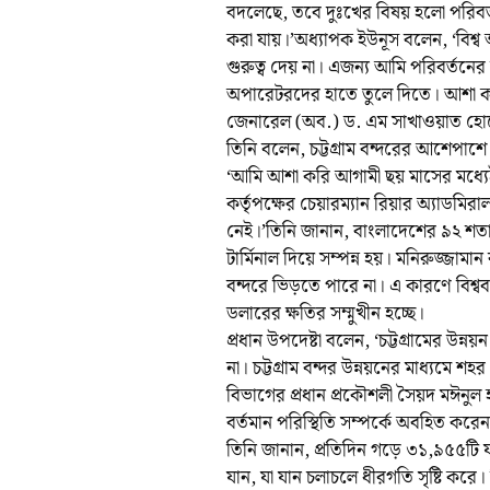
বদলেছে, তবে দুঃখের বিষয় হলো পরিব
করা যায়।’অধ্যাপক ইউনূস বলেন, ‘বি
গুরুত্ব দেয় না। এজন্য আমি পরিবর্তনের জ
অপারেটরদের হাতে তুলে দিতে। আশা কর
জেনারেল (অব.) ড. এম সাখাওয়াত হোসেন
তিনি বলেন, চট্টগ্রাম বন্দরের আশেপাশে
‘আমি আশা করি আগামী ছয় মাসের মধ্যেই 
কর্তৃপক্ষের চেয়ারম্যান রিয়ার অ্যাডমি
নেই।’তিনি জানান, বাংলাদেশের ৯২ শত
টার্মিনাল দিয়ে সম্পন্ন হয়। মনিরুজ্জামা
বন্দরে ভিড়তে পারে না। এ কারণে বিশ্বব্
ডলারের ক্ষতির সম্মুখীন হচ্ছে।
প্রধান উপদেষ্টা বলেন, ‘চট্টগ্রামের উন
না। চট্টগ্রাম বন্দর উন্নয়নের মাধ্য
বিভাগের প্রধান প্রকৌশলী সৈয়দ মঈনুল হা
বর্তমান পরিস্থিতি সম্পর্কে অবহিত করে
তিনি জানান, প্রতিদিন গড়ে ৩১,৯৫৫টি 
যান, যা যান চলাচলে ধীরগতি সৃষ্টি ক