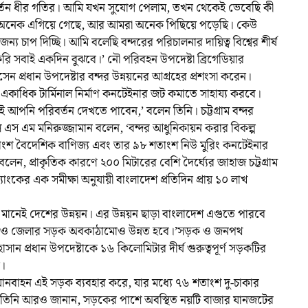
র্তন ধীর গতির। আমি যখন সুযোগ পেলাম, তখন থেকেই ভেবেছি কী
শ্ব অনেক এগিয়ে গেছে, আর আমরা অনেক পিছিয়ে পড়েছি। কেউ
ন্য চাপ দিচ্ছি। আমি বলেছি বন্দরের পরিচালনার দায়িত্ব বিশ্বের শীর্ষ
ি সবাই একদিন বুঝবে।’ নৌ পরিবহন উপদেষ্টা ব্রিগেডিয়ার
 প্রধান উপদেষ্টার বন্দর উন্নয়নের আগ্রহের প্রশংসা করেন।
 একাধিক টার্মিনাল নির্মাণ কনটেইনার জট কমাতে সাহায্য করবে।
আপনি পরিবর্তন দেখতে পাবেন,’ বলেন তিনি। চট্টগ্রাম বন্দর
রাল এস এম মনিরুজ্জামান বলেন, ‘বন্দর আধুনিকায়ন করার বিকল্প
াংশ বৈদেশিক বাণিজ্য এবং তার ৯৮ শতাংশ নিউ মুরিং কনটেইনার
ন বলেন, প্রাকৃতিক কারণে ২০০ মিটারের বেশি দৈর্ঘ্যের জাহাজ চট্টগ্রাম
যাংকের এক সমীক্ষা অনুযায়ী বাংলাদেশ প্রতিদিন প্রায় ১০ লাখ
্নয়ন মানেই দেশের উন্নয়ন। এর উন্নয়ন ছাড়া বাংলাদেশ এগুতে পারবে
মে শহর ও জেলার সড়ক অবকাঠামোও উন্নত হবে।’সড়ক ও জনপথ
সান প্রধান উপদেষ্টাকে ১৬ কিলোমিটার দীর্ঘ গুরুত্বপূর্ণ সড়কটির
ন।
যানবাহন এই সড়ক ব্যবহার করে, যার মধ্যে ৭৬ শতাংশ দু-চাকার
রে। তিনি আরও জানান, সড়কের পাশে অবস্থিত নয়টি বাজার যানজটের