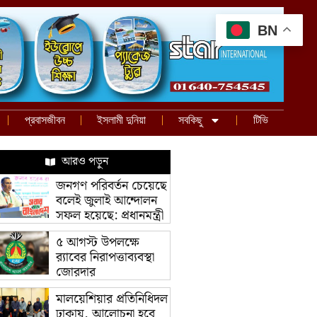
BN
প্রবাসজীবন
ইসলামী দুনিয়া
সবকিছু
টিভি
আরও পড়ুন
জনগণ পরিবর্তন চেয়েছে
বলেই জুলাই আন্দোলন
সফল হয়েছে: প্রধানমন্ত্রী
৫ আগস্ট উপলক্ষে
র‌্যাবের নিরাপত্তাব্যবস্থা
জোরদার
মালয়েশিয়ার প্রতিনিধিদল
ঢাকায়, আলোচনা হবে