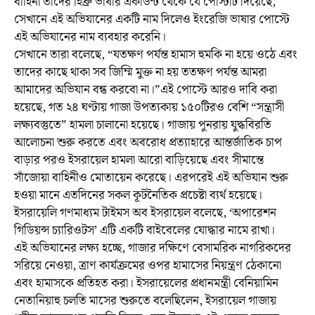
বাহিনী তাদের হিব্রু ভাষার একাউন্ট থেকে যে পোস্টটি দিয়েছে,
সেখানে এই অভিযানের একটি নাম দিলেও ইংরেজি ভাষার পোস্টে
এই অভিযানের নাম ব্যবহার করেনি।
সেখানে তারা বলেছে, “যতক্ষণ পর্যন্ত হামাস হুমকি না হয়ে ওঠে এবং
তাদের কাছে থাকা সব জিম্মি মুক্ত না হয় ততক্ষণ পর্যন্ত আমরা
আমাদের অভিযান বন্ধ করবো না।”এই পোস্টে আরও দাবি করা
হয়েছে, গত ২৪ ঘণ্টায় গাজা উপত্যকায় ১৫০টিরও বেশি “সন্ত্রাসী
লক্ষ্যবস্তুতে” হামলা চালানো হয়েছে। গাজায় পুনরায় যুদ্ধবিরতি
আলোচনা শুরু করতে এবং অবরোধ প্রত্যাহারে আন্তর্জাতিক চাপ
বাড়ার পরও ইসরায়েল হামলা আরো বাড়িয়েছে এবং সীমান্তে
সাঁজোয়া বাহিনীও মোতায়েন করেছে। এরপরেই এই অভিযান শুরু
হওয়া মানে এতদিনের সকল কূটনৈতিক প্রচেষ্টা ব্যর্থ হয়েছে।
ইসরায়েলি গণমাধ্যম টাইমস অব ইসরায়েল বলেছে, ‘অপারেশন
গিডিয়ন্স চ্যারিওটস’ এটি একটি বাইবেলের যোদ্ধার নামে রাখা।
এই অভিযানের লক্ষ্য হচ্ছে, গাজার দক্ষিণে বেসামরিক নাগরিকদের
সরিয়ে নেওয়া, ত্রাণ কার্যক্রমের ওপর হামাসের নিয়ন্ত্রণ ঠেকানো
এবং হামাসকে প্রতিহত করা। ইসরায়েলের প্রধানমন্ত্রী বেনিয়ামিন
নেতানিয়াহু চলতি মাসের শুরুতে বলেছিলেন, ইসরায়েল গাজায়