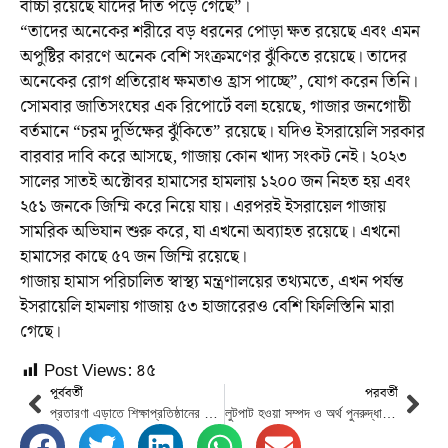
বাচ্চা রয়েছে যাদের দাঁত পড়ে গেছে”।
“তাদের অনেকের শরীরে বড় ধরনের পোড়া ক্ষত রয়েছে এবং এমন
অপুষ্টির কারণে অনেক বেশি সংক্রমণের ঝুঁকিতে রয়েছে। তাদের
অনেকের রোগ প্রতিরোধ ক্ষমতাও হ্রাস পাচ্ছে”, যোগ করেন তিনি।
সোমবার জাতিসংঘের এক রিপোর্টে বলা হয়েছে, গাজার জনগোষ্ঠী
বর্তমানে “চরম দুর্ভিক্ষের ঝুঁকিতে” রয়েছে। যদিও ইসরায়েলি সরকার
বারবার দাবি করে আসছে, গাজায় কোন খাদ্য সংকট নেই। ২০২৩
সালের সাতই অক্টোবর হামাসের হামলায় ১২০০ জন নিহত হয় এবং
২৫১ জনকে জিম্মি করে নিয়ে যায়। এরপরই ইসরায়েল গাজায়
সামরিক অভিযান শুরু করে, যা এখনো অব্যাহত রয়েছে। এখনো
হামাসের কাছে ৫৭ জন জিম্মি রয়েছে।
গাজায় হামাস পরিচালিত স্বাস্থ্য মন্ত্রণালয়ের তথ্যমতে, এখন পর্যন্ত
ইসরায়েলি হামলায় গাজায় ৫৩ হাজারেরও বেশি ফিলিস্তিনি মারা
গেছে।
Post Views:
৪৫
পূর্ববর্তী
পরবর্তী
প্রতারণা এড়াতে শিক্ষাপ্রতিষ্ঠানের বৃত্তির টাকা নিয়ে জরুরি নির্দেশনা মাউশি’র
লুটপাট হওয়া সম্পদ ও অর্থ পুনরুদ্ধারের পর একটি বিশেষ তহবিল গঠনের নির্দেশ প্রধান উপদেষ্টার