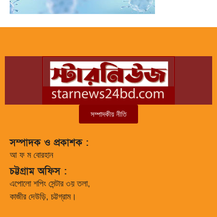
সম্পাদকীয় নীতি
সম্পাদক ও প্রকাশক :
আ ফ ম বোরহান
চট্টগ্রাম অফিস :
এপোলো শপিং সেন্টার ৩য় তলা,
কাজীর দেউড়ি, চট্টগ্রাম।