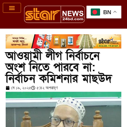
BN
আওয়ামী লীগ নির্বাচনে
অংশ নিতে পারবে না:
নির্বাচন কমিশনার মাছউদ
মে ১৯, ২০২৫
৫:৪২ অপরাহ্ণ