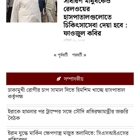
সাধারণ মানুষকেও
রেলওয়ের
হাসপাতালগুলোতে
চিকিৎসাসেবা দেয়া হবে :
ফাওজুল কবির
এপ্রিল ১১, ২০২৫
« পূর্ববর্তী
পরবর্তী »
সম্পাদকীয়
ঢাকামুখী রোগীর চাপ সামাল দিতে হিমশিম খাচ্ছে হাসপাতাল
কর্তৃপক্ষ
ইরাকে হামলার পর ট্রাম্পের সঙ্গে সৌদি প্রতিরক্ষামন্ত্রীর জরুরি
বৈঠক
ইরান যুদ্ধে মার্কিন ক্ষেপণাস্ত্র মজুত তলানিতে: সিএসআইএসের
প্রতিবেদন