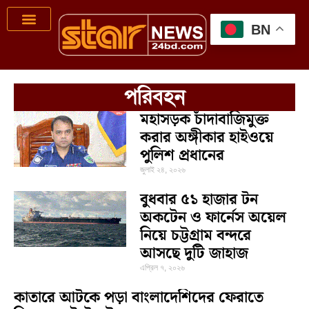
BN
পরিবহন
মহাসড়ক চাঁদাবাজিমুক্ত
করার অঙ্গীকার হাইওয়ে
পুলিশ প্রধানের
জুলাই ২৪, ২০২৬
বুধবার ৫১ হাজার টন
অকটেন ও ফার্নেস অয়েল
নিয়ে চট্টগ্রাম বন্দরে
আসছে দুটি জাহাজ
এপ্রিল ৭, ২০২৬
কাতারে আটকে পড়া বাংলাদেশিদের ফেরাতে