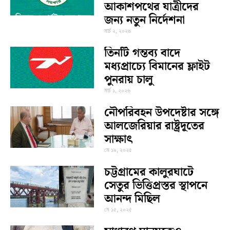
আকাশপথের যাত্রীদের
জন্য নতুন নির্দেশনা
মার্চ ২, ২০২৬
তিনটি গন্তব্য বাদে
মধ্যপ্রাচ্যে বিমানের ফ্লাইট
পুনরায় চালু
মার্চ ১, ২০২৬
নৌপরিবহন উপদেষ্টার সঙ্গে
আলজেরিয়ার রাষ্ট্রদূতের
সাক্ষাৎ
মে ১৯, ২০২৫
চট্টগ্রামের কালুরঘাটে
সেতুর ভিত্তিপ্রস্তর স্থাপনে
আনন্দ মিছিল
মে ১৫, ২০২৫