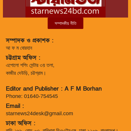
সম্পাদকীয় নীতি
সম্পাদক ও প্রকাশক :
আ ফ ম বোরহান
চট্টগ্রাম অফিস :
এপোলো শপিং সেন্টার ৩য় তলা,
কাজীর দেউড়ি, চট্টগ্রাম।
Editor and Publisher : A F M Borhan
Phone: 01640-754545
Email :
starnews24desk@gmail.com
ঢাকা অফিস :
বাড়ি-২৬৯, রোড-০৩, বারিধারা ডিওএইচএস, ঢাকা-১২০৬, বাংলাদেশ।