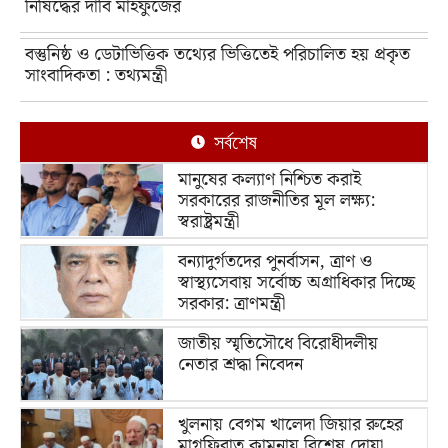
নিষিদ্ধের দাবি মাহফুজের
বস্তুনিষ্ঠ ও ডেটাভিত্তিক তথ্যের ভিত্তিতেই পরিচালিত হয় প্রকৃত
সাংবাদিকতা : তথ্যমন্ত্রী
সর্বশেষ
মানুষের কল্যাণ নিশ্চিত করাই
সরকারের রাজনীতির মূল লক্ষ্য:
স্বরাষ্ট্রমন্ত্রী
বন্যাদুর্গতদের পুনর্বাসন, ত্রাণ ও
স্বাস্থ্যসেবায় সর্বোচ্চ অগ্রাধিকার দিচ্ছে
সরকার: ত্রাণমন্ত্রী
জাতীয় স্মৃতিসৌধে বিরোধীদলীয়
নেতার শ্রদ্ধা নিবেদন
খুলনায় বেগম খালেদা জিয়ার রুহের
মাগফিরাত কামনায় বিশেষ দোয়া