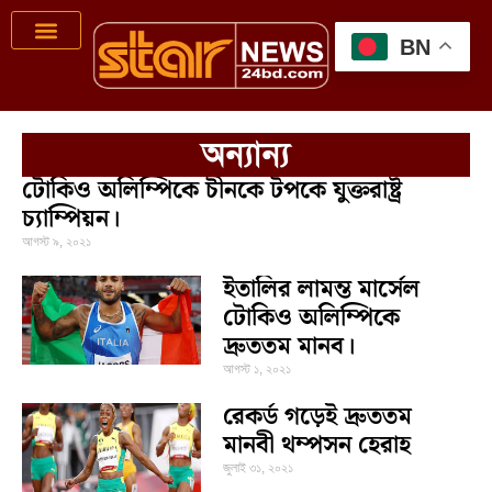
BN
অন্যান্য
টোকিও অলিম্পিকে চীনকে টপকে যুক্তরাষ্ট্র
চ্যাম্পিয়ন।
আগস্ট ৯, ২০২১
ইতালির লামন্ত মার্সেল
টোকিও অলিম্পিকে
দ্রুততম মানব।
আগস্ট ১, ২০২১
রেকর্ড গড়েই দ্রুততম
মানবী থম্পসন হেরাহ
জুলাই ৩১, ২০২১