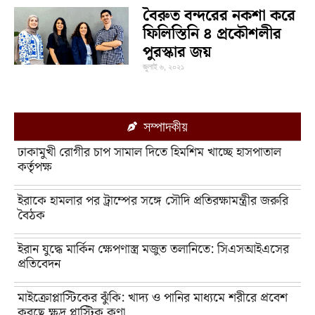
বৈরুত বন্দরের নকশা করে
ফিলিস্তিনি ৪ প্রকৌশলীর
পুরস্কার জয়
জুলাই ৬, ২০২১
সম্পাদকীয়
ঢাকামুখী রোগীর চাপ সামাল দিতে হিমশিম খাচ্ছে হাসপাতাল
কর্তৃপক্ষ
ইরাকে হামলার পর ট্রাম্পের সঙ্গে সৌদি প্রতিরক্ষামন্ত্রীর জরুরি
বৈঠক
ইরান যুদ্ধে মার্কিন ক্ষেপণাস্ত্র মজুত তলানিতে: সিএসআইএসের
প্রতিবেদন
মাইক্রোপ্লাস্টিকের ঝুঁকি: খাদ্য ও পানির মাধ্যমে শরীরে প্রবেশ
করছে ক্ষুদ্র প্লাস্টিক কণা