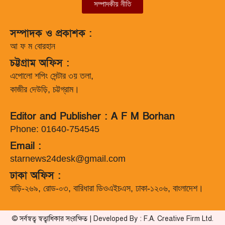
সম্পাদকীয় নীতি
সম্পাদক ও প্রকাশক :
আ ফ ম বোরহান
চট্টগ্রাম অফিস :
এপোলো শপিং সেন্টার ৩য় তলা,
কাজীর দেউড়ি, চট্টগ্রাম।
Editor and Publisher : A F M Borhan
Phone: 01640-754545
Email :
starnews24desk@gmail.com
ঢাকা অফিস :
বাড়ি-২৬৯, রোড-০৩, বারিধারা ডিওএইচএস, ঢাকা-১২০৬, বাংলাদেশ।
© সর্বস্বত্ব স্বত্বাধিকার সংরক্ষিত | Developed By : F.A. Creative Firm Ltd.