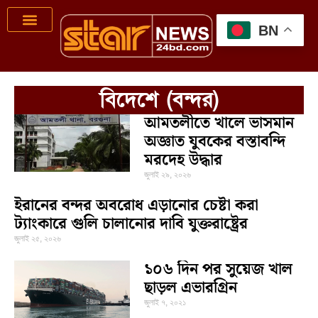
BN
বিদেশে (বন্দর)
আমতলীতে খালে ভাসমান
অজ্ঞাত যুবকের বস্তাবন্দি
মরদেহ উদ্ধার
জুলাই ২৯, ২০২৬
ইরানের বন্দর অবরোধ এড়ানোর চেষ্টা করা
ট্যাংকারে গুলি চালানোর দাবি যুক্তরাষ্ট্রের
জুলাই ২৫, ২০২৬
১০৬ দিন পর সুয়েজ খাল
ছাড়ল এভারগ্রিন
জুলাই ৭, ২০২১