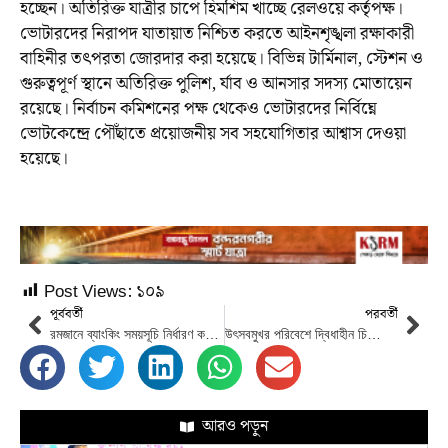
হচ্ছেন। অতিরিক্ত যাত্রীর চাপে হিমশিম খাচ্ছে রেলওয়ে কর্তৃপক্ষ।
ভোটারদের নিরাপদ যাতায়াত নিশ্চিত করতে আইনশৃঙ্খলা রক্ষাকারী
বাহিনীর তৎপরতা জোরদার করা হয়েছে। বিভিন্ন টার্মিনাল, স্টেশন ও
গুরুত্বপূর্ণ স্থানে অতিরিক্ত পুলিশ, র্যাব ও আনসার সদস্য মোতায়েন
রয়েছে। নির্বাচন কমিশনের পক্ষ থেকেও ভোটারদের নির্বিঘ্নে
ভোটকেন্দ্রে পৌঁছাতে প্রয়োজনীয় সব সহযোগিতার আশ্বাস দেওয়া
হয়েছে।
Post Views:
১০৯
পূর্ববর্তী
পরবর্তী
রমজানে ব্যাংকিং সময়সূচি নির্ধারণ করেছে বাংলাদেশ ব্যাংক
উৎসবমুখর পরিবেশে দ্বিধাহীন চিত্তে ভোট দিন : দেশবাসীর প্রতি প্রধান উপদেষ্টার আহ্বান
আরও পড়ুন