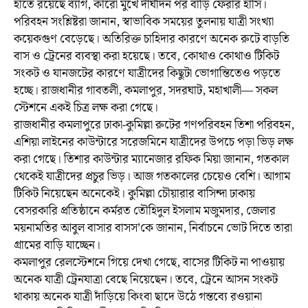
হাতে রয়েছে ব্যাগ, কারো মুখে দীর্ঘদিন পর বাড়ি ফেরার হাসি।
পরিবহন সংশ্লিষ্টরা জানান, স্বাভাবিক সময়ের তুলনায় যাত্রী সংখ্যা
কয়েকগুণ বেড়েছে। অতিরিক্ত চাহিদার কারণে অনেক রুটে বাড়তি
বাস ও ট্রেনের ব্যবস্থা করা হয়েছে। তবে, কোথাও কোথাও টিকিট
সংকট ও যানজটের কারণে যাত্রীদের কিছুটা ভোগান্তিতেও পড়তে
হচ্ছে। রাজধানীর গাবতলী, কমলাপুর, সদরঘাট, মহাখালী— সকল
স্টেশনে একই চিত্র লক্ষ করা গেছে।
রাজধানীর কমলাপুরে ঢাকা-কুমিল্লা রুটের গণপরিবহন তিশা পরিবহন,
এশিয়া লাইনের কাউন্টারে সরেজমিনে যাত্রীদের উপচে পড়া ভিড় লক্ষ
করা গেছে। তিশার কাউন্টার ম্যানেজার রফিক মিয়া জানান, গতকাল
থেকেই যাত্রীদের প্রচুর ভিড়। আজ গতকালের চেয়েও বেশি। আগাম
টিকিট নিয়েছেন অনেকেই। কুমিল্লা চৌয়ারার বাসিন্দা ঢাকায়
বেসরকারি প্রতিষ্ঠানে কর্মরত তৌহিদুল ইসলাম মজুমদার, জেলার
ময়নামতির আবুল বাসার বাসস’কে জানান, নির্বাচনে ভোট দিতে তারা
গ্রামের বাড়ি যাচ্ছেন।
কমলাপুর রেলস্টেশনে গিয়ে দেখা গেছে, বাসের টিকিট না পাওয়ায়
অনেক যাত্রী ট্রেনযাত্রা বেছে নিয়েছেন। তবে, ট্রেনে আসন সংকট
থাকায় অনেক যাত্রী দাঁড়িয়ে কিংবা ছাদে উঠে গন্তব্যে রওয়ানা