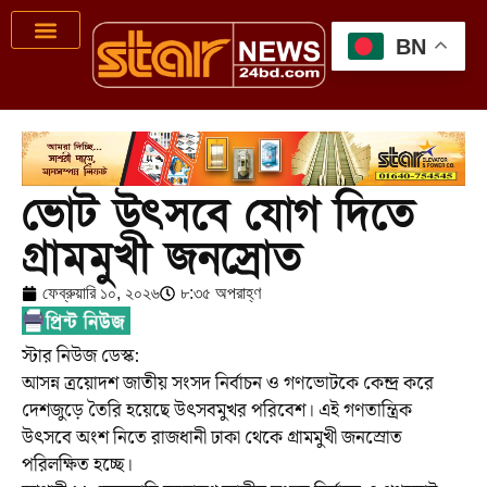
BN
ভোট উৎসবে যোগ দিতে
গ্রামমুখী জনস্রোত
ফেব্রুয়ারি ১০, ২০২৬
৮:৩৫ অপরাহ্ণ
স্টার নিউজ ডেস্ক:
আসন্ন ত্রয়োদশ জাতীয় সংসদ নির্বাচন ও গণভোটকে কেন্দ্র করে
দেশজুড়ে তৈরি হয়েছে উৎসবমুখর পরিবেশ। এই গণতান্ত্রিক
উৎসবে অংশ নিতে রাজধানী ঢাকা থেকে গ্রামমুখী জনস্রোত
পরিলক্ষিত হচ্ছে।