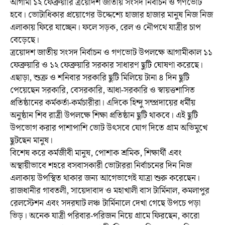
আগামী ১২ ফেব্রুয়ারি ত্রয়োদশ জাতীয় সংসদ নির্বাচন ও গণভোট
হবে। ভোটাধিকার প্রয়োগের উদ্দেশ্যে হাজার হাজার মানুষ নিজ নিজ
এলাকায় ফিরে যাচ্ছেন। ফলে সড়ক, রেল ও নৌপথে যাত্রীর চাপ
বেড়েছে।
ত্রয়োদশ জাতীয় সংসদ নির্বাচন ও গণভোট উপলক্ষে আগামীকাল ১১
ফেব্রুয়ারি ও ১২ ফেব্রুয়ারি সরকার সাধারণ ছুটি ঘোষণা করেছে।
এছাড়া, শুক্র ও শনিবার সরকারি ছুটি মিলিয়ে টানা ৪ দিন ছুটি
পেয়েছেন সরকারি, বেসরকারি, আধা-সরকারি ও স্বায়ত্তশাসিত
প্রতিষ্ঠানের কর্মকর্তা-কর্মচারীরা। এদিকে হিন্দু সম্প্রদায়ের ধর্মীয়
অনুষ্ঠান শিব রাত্রী উপলক্ষে শিক্ষা প্রতিষ্ঠান ছুটি থাকবে। এই ছুটি
উপভোগ করার পাশাপাশি ভোট উৎসবে যোগ দিতে গ্রাম অভিমুখে
ছুটছেন মানুষ।
বিশেষ করে কর্মজীবী মানুষ, পোশাক শ্রমিক, শিক্ষার্থী এবং
অস্থায়ীভাবে শহরে বসবাসকারী ভোটাররা নির্বাচনের দিন নিজ
এলাকায় উপস্থিত থাকার জন্য আগেভাগেই যাত্রা শুরু করেছেন।
রাজধানীর গাবতলী, সায়েদাবাদ ও মহাখালী বাস টার্মিনাল, কমলাপুর
রেলস্টেশন এবং সদরঘাট লঞ্চ টার্মিনালে দেখা গেছে উপচে পড়া
ভিড়। অনেক যাত্রী পরিবার-পরিজন নিয়ে গ্রামে ফিরছেন, কারো