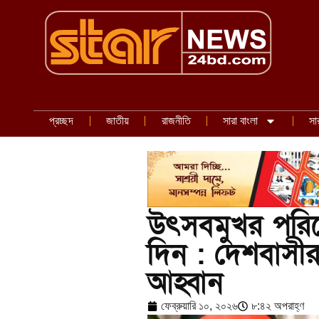
প্রচ্ছদ
জাতীয়
রাজনীতি
সারা বাংলা
সা
উৎসবমুখর পরিবে
দিন : দেশবাসীর 
আহ্বান
ফেব্রুয়ারি ১০, ২০২৬
৮:৪২ অপরাহ্ণ