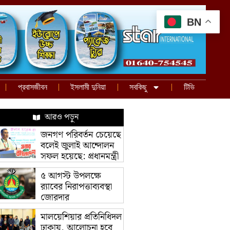
BN
প্রবাসজীবন
ইসলামী দুনিয়া
সবকিছু
টিভি
আরও পড়ুন
জনগণ পরিবর্তন চেয়েছে
বলেই জুলাই আন্দোলন
সফল হয়েছে: প্রধানমন্ত্রী
৫ আগস্ট উপলক্ষে
র‌্যাবের নিরাপত্তাব্যবস্থা
জোরদার
মালয়েশিয়ার প্রতিনিধিদল
ঢাকায়, আলোচনা হবে