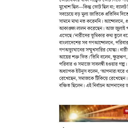
মুখোশ ছিল—কিন্তু ভোট ছিল না; ব্যালট
সবচেয়ে বড় মূল্য জাতিকে প্রতিদিন দি
সামনে মাথা নত করেননি। আন্দোলনে, প্রত
আকাঙ্ক্ষা লালন করেছেন। আজ জুলাই গ
এসেছে।’নারীদের ভূমিকার কথা তুলে ধরে 
বাংলাদেশের সব গণআন্দোলনে, পরিবার থ
গণঅভ্যুত্থানের সম্মুখসারির যোদ্ধা। না
আয়ের শক্ত ভিত।’তিনি বলেন, ক্ষুদ্রঋণ, 
পরিবার ও সমাজে সাবলম্বী হওয়ার গল্প।
অধ্যাপক ইউনূস বলেন, ‘আপনারা ঘরে ও
রেখেছেন, সমাজকে টিকিয়ে রেখেছেন। অথচ 
বঞ্চিত ছিলেন। এই নির্বাচন আপনাদের জ