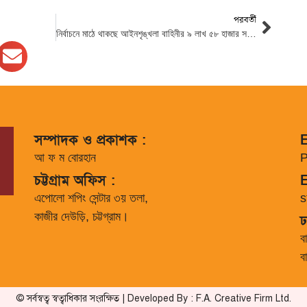
পরবর্তী
নির্বাচনে মাঠে থাকছে আইনশৃঙ্খলা বাহিনীর ৯ লাখ ৫৮ হাজার সদস্য : ইসি সানাউল্লাহ
সম্পাদক ও প্রকাশক :
E
আ ফ ম বোরহান
P
চট্টগ্রাম অফিস :
E
এপোলো শপিং সেন্টার ৩য় তলা,
s
কাজীর দেউড়ি, চট্টগ্রাম।
ঢ
ব
ব
© সর্বস্বত্ব স্বত্বাধিকার সংরক্ষিত | Developed By : F.A. Creative Firm Ltd.