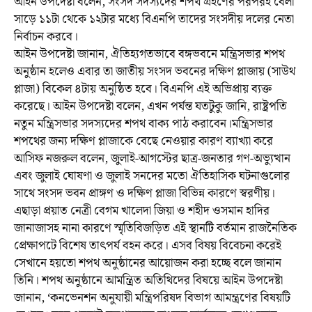
আইন উপদেষ্টা বলেন, সংসদ সদস্যদের শপথ গ্রহণের পরপরই বেলা
সাড়ে ১১টা থেকে ১২টার মধ্যে বিএনপি তাদের সংসদীয় দলের নেতা
নির্বাচন করবে।
আইন উপদেষ্টা জানান, ঐতিহ্যগতভাবে বঙ্গভবনে মন্ত্রিসভার শপথ
অনুষ্ঠান হলেও এবার তা জাতীয় সংসদ ভবনের দক্ষিণ প্লাজায় (সাউথ
প্লাজা) বিকেল ৪টায় অনুষ্ঠিত হবে। বিএনপি এই অভিপ্রায় ব্যক্ত
করেছে। আইন উপদেষ্টা বলেন, এখন পর্যন্ত যতটুকু জানি, রাষ্ট্রপতি
নতুন মন্ত্রিসভার সদস্যদের শপথ বাক্য পাঠ করাবেন।মন্ত্রিসভার
শপথের জন্য দক্ষিণ প্লাজাকে বেছে নেওয়ার কারণ ব্যাখ্যা করে
আসিফ নজরুল বলেন, জুলাই-আগস্টের ছাত্র-জনতার গণ-অভ্যুত্থান
এবং জুলাই ঘোষণা ও জুলাই সনদের মতো ঐতিহাসিক ঘটনাগুলোর
সাথে সংসদ ভবন প্রাঙ্গণ ও দক্ষিণ প্লাজা বিভিন্ন কারণে স্বরণীয়।
এছাড়া প্রয়াত নেত্রী বেগম খালেদা জিয়া ও শহীদ ওসমান হাদির
জানাজাসহ নানা কারণে স্মৃতিবিজড়িত এই স্থানটি বর্তমান রাজনৈতিক
প্রেক্ষাপটে বিশেষ তাৎপর্য বহন করে। এসব বিষয় বিবেচনা করেই
সেখানে হয়তো শপথ অনুষ্ঠানের আয়োজন করা হচ্ছে বলে জানান
তিনি। শপথ অনুষ্ঠানে আমন্ত্রিত অতিথিদের বিষয়ে আইন উপদেষ্টা
জানান, ‘কনভেনশন অনুযায়ী মন্ত্রিপরিষদ বিভাগ আমন্ত্রণের বিষয়টি