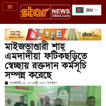
BN
মাইজভাণ্ডারী শাহ্
এমদাদীয়া ফটিকছড়িতে
স্বেচ্ছায় রক্তদান কর্মসূচি
সম্পন্ন করেছে
ফেব্রুয়ারি ১৫, ২০২৬
৯:৪২ অপরাহ্ণ