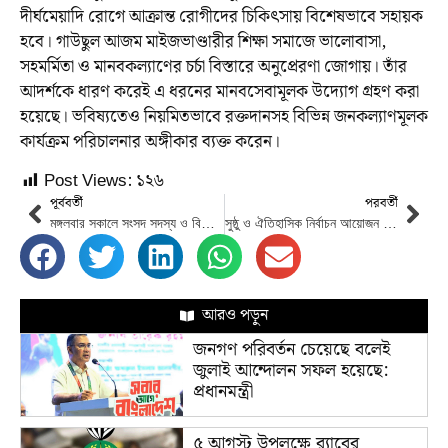
দীর্ঘমেয়াদি রোগে আক্রান্ত রোগীদের চিকিৎসায় বিশেষভাবে সহায়ক
হবে। গাউছুল আজম মাইজভাণ্ডারীর শিক্ষা সমাজে ভালোবাসা,
সহমর্মিতা ও মানবকল্যাণের চর্চা বিস্তারে অনুপ্রেরণা জোগায়। তাঁর
আদর্শকে ধারণ করেই এ ধরনের মানবসেবামূলক উদ্যোগ গ্রহণ করা
হয়েছে। ভবিষ্যতেও নিয়মিতভাবে রক্তদানসহ বিভিন্ন জনকল্যাণমূলক
কার্যক্রম পরিচালনার অঙ্গীকার ব্যক্ত করেন।
Post Views:
১২৬
পূর্ববর্তী
পরবর্তী
মঙ্গলবার সকালে সংসদ সদস্য ও বিকেলে মন্ত্রিসভার শপথ: আইন উপদেষ্টা
সুষ্ঠু ও ঐতিহাসিক নির্বাচন আয়োজন করায় নির্বাচন সংশ্লিষ্টদের প্রতি উপদেষ্টা পরিষদে ধন্যবাদ জ্ঞাপন
আরও পড়ুন
জনগণ পরিবর্তন চেয়েছে বলেই
জুলাই আন্দোলন সফল হয়েছে:
প্রধানমন্ত্রী
৫ আগস্ট উপলক্ষে র‌্যাবের