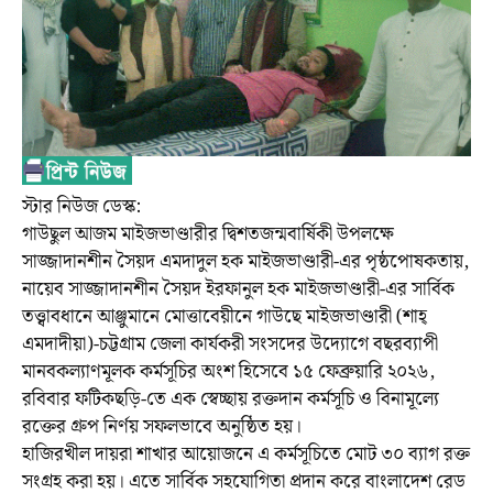
স্টার নিউজ ডেস্ক:
গাউছুল আজম মাইজভাণ্ডারীর দ্বিশতজন্মবার্ষিকী উপলক্ষে
সাজ্জাদানশীন সৈয়দ এমদাদুল হক মাইজভাণ্ডারী-এর পৃষ্ঠপোষকতায়,
নায়েব সাজ্জাদানশীন সৈয়দ ইরফানুল হক মাইজভাণ্ডারী-এর সার্বিক
তত্ত্বাবধানে আঞ্জুমানে মোত্তাবেয়ীনে গাউছে মাইজভাণ্ডারী (শাহ্
এমদাদীয়া)-চট্টগ্রাম জেলা কার্যকরী সংসদের উদ্যোগে বছরব্যাপী
মানবকল্যাণমূলক কর্মসূচির অংশ হিসেবে ১৫ ফেব্রুয়ারি ২০২৬,
রবিবার ফটিকছড়ি-তে এক স্বেচ্ছায় রক্তদান কর্মসূচি ও বিনামূল্যে
রক্তের গ্রুপ নির্ণয় সফলভাবে অনুষ্ঠিত হয়।
হাজিরখীল দায়রা শাখার আয়োজনে এ কর্মসূচিতে মোট ৩০ ব্যাগ রক্ত
সংগ্রহ করা হয়। এতে সার্বিক সহযোগিতা প্রদান করে বাংলাদেশ রেড