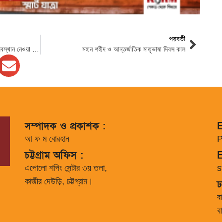
পরবর্তী
মাদক, সন্ত্রাস ও ইভটিজিংয়ের বিরুদ্ধে কঠোর অবস্থান নেওয়া হবে- শিক্ষা মন্ত্রী
মহান শহীদ ও আন্তর্জাতিক মাতৃভাষা দিবস কাল
সম্পাদক ও প্রকাশক :
E
আ ফ ম বোরহান
P
চট্টগ্রাম অফিস :
E
এপোলো শপিং সেন্টার ৩য় তলা,
s
কাজীর দেউড়ি, চট্টগ্রাম।
ঢ
ব
ব