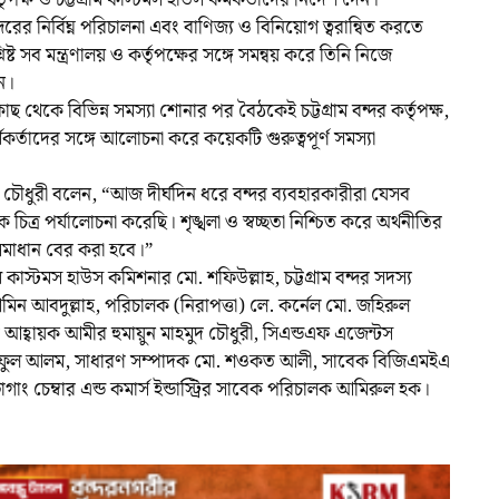
্তৃপক্ষ ও চট্টগ্রাম কাস্টমস হাউস কর্মকর্তাদের নির্দেশ দেন।
 বন্দরের নির্বিঘ্ন পরিচালনা এবং বাণিজ্য ও বিনিয়োগ ত্বরান্বিত করতে
্ট সব মন্ত্রণালয় ও কর্তৃপক্ষের সঙ্গে সমন্বয় করে তিনি নিজে
ন।
ছ থেকে বিভিন্ন সমস্যা শোনার পর বৈঠকেই চট্টগ্রাম বন্দর কর্তৃপক্ষ,
র্মকর্তাদের সঙ্গে আলোচনা করে কয়েকটি গুরুত্বপূর্ণ সমস্যা
 চৌধুরী বলেন, “আজ দীর্ঘদিন ধরে বন্দর ব্যবহারকারীরা যেসব
ক চিত্র পর্যালোচনা করেছি। শৃঙ্খলা ও স্বচ্ছতা নিশ্চিত করে অর্থনীতির
মত সমাধান বের করা হবে।”
 কাস্টমস হাউস কমিশনার মো. শফিউল্লাহ, চট্টগ্রাম বন্দর সদস্য
আবদুল্লাহ, পরিচালক (নিরাপত্তা) লে. কর্নেল মো. জহিরুল
ের আহ্বায়ক আমীর হুমায়ুন মাহমুদ চৌধুরী, সিএন্ডএফ এজেন্টস
ফুল আলম, সাধারণ সম্পাদক মো. শওকত আলী, সাবেক বিজিএমইএ
াং চেম্বার এন্ড কমার্স ইন্ডাস্ট্রির সাবেক পরিচালক আমিরুল হক।