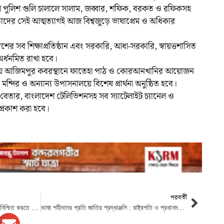
ে পুলিশ গুলি চালালে সালাম, জব্বার, শফিক, বরকত ও রফিকসহ
দের সেই আত্মত্যাগই আজ বিশ্বজুড়ে ভাষাপ্রেম ও অধিকার
শের সব শিক্ষাপ্রতিষ্ঠান এবং সরকারি, আধা-সরকারি, স্বায়ত্তশাসিত
অর্ধনমিত রাখা হবে।
নায় আজিমপুর কবরস্থানে ফাতেহা পাঠ ও কোরআনখানির আয়োজন
দির ও অন্যান্য উপাসনালয়ে বিশেষ প্রার্থনা অনুষ্ঠিত হবে।
 বেতার, বাংলাদেশ টেলিভিশনসহ সব স্যাটেলাইট চ্যানেল ও
প্রকাশ করা হবে।
পরবর্তী
চট্টগ্রাম বন্দর থেকে চারদিনের মধ্যে পণ্য খালাস নিশ্চিত করতে নির্দেশ অর্থমন্ত্রীর
ভাষা শহীদদের প্রতি জাতির শ্রদ্ধাঞ্জলি : রাষ্ট্রপতি ও প্রধানমন্ত্রী পুষ্পস্তবক অর্পণ