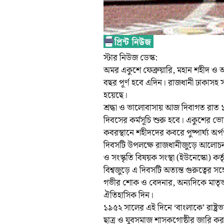
স্টার নিউজ ডেস্ক:
অমর একুশে ফেব্রুয়ারি, মহান শহীদ ও 
বছর পূর্ণ হবে এদিন। রাজধানী ঢাকাসহ সা
হয়েছে।
শ্রদ্ধা ও ভালোবাসায় আজ দিবাগত রাত ১২ট
দিবসের কর্মসূচি শুরু হবে। একুশের 
কবরস্থানে শহীদদের কবরে পুষ্পার্ঘ্য অর্প
দিবসটি উপলক্ষে রাজধানীজুড়ে আলোচনা স
ও সংস্কৃতি বিষয়ক সংস্থা (ইউনেস্কো) কর
বিশ্বজুড়ে এ দিবসটি অত্যন্ত গুরুত্বে
গভীর শোক ও বেদনার, অন্যদিকে মাতৃভাষ
ঐতিহাসিক দিন।
১৯৫২ সালের এই দিনে ‘বাংলাকে’ রাষ্ট্রভ
ছাত্র ও যুবসমাজ শাসকগোষ্ঠীর জারি কর