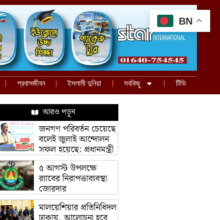
BN
প্রবাসজীবন
ইসলামী দুনিয়া
সবকিছু
টিভি
আরও পড়ুন
জনগণ পরিবর্তন চেয়েছে
বলেই জুলাই আন্দোলন
সফল হয়েছে: প্রধানমন্ত্রী
৫ আগস্ট উপলক্ষে
র‌্যাবের নিরাপত্তাব্যবস্থা
জোরদার
মালয়েশিয়ার প্রতিনিধিদল
ঢাকায়, আলোচনা হবে