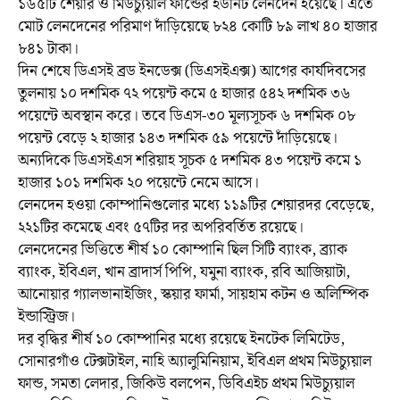
১৬৫টি শেয়ার ও মিউচ্যুয়াল ফান্ডের ইউনিট লেনদেন হয়েছে। এতে
মোট লেনদেনের পরিমাণ দাঁড়িয়েছে ৮২৪ কোটি ৮৯ লাখ ৪০ হাজার
৮৪১ টাকা।
দিন শেষে ডিএসই ব্রড ইনডেক্স (ডিএসইএক্স) আগের কার্যদিবসের
তুলনায় ১০ দশমিক ৭২ পয়েন্ট কমে ৫ হাজার ৫৪২ দশমিক ৩৬
পয়েন্টে অবস্থান করে। তবে ডিএস-৩০ মূল্যসূচক ৬ দশমিক ০৮
পয়েন্ট বেড়ে ২ হাজার ১৪৩ দশমিক ৫৯ পয়েন্টে দাঁড়িয়েছে।
অন্যদিকে ডিএসইএস শরিয়াহ সূচক ৫ দশমিক ৪৩ পয়েন্ট কমে ১
হাজার ১০১ দশমিক ২০ পয়েন্টে নেমে আসে।
লেনদেন হওয়া কোম্পানিগুলোর মধ্যে ১১৯টির শেয়ারদর বেড়েছে,
২২১টির কমেছে এবং ৫৭টির দর অপরিবর্তিত রয়েছে।
লেনদেনের ভিত্তিতে শীর্ষ ১০ কোম্পানি ছিল সিটি ব্যাংক, ব্র্যাক
ব্যাংক, ইবিএল, খান ব্রাদার্স পিপি, যমুনা ব্যাংক, রবি আজিয়াটা,
আনোয়ার গ্যালভানাইজিং, স্কয়ার ফার্মা, সায়হাম কটন ও অলিম্পিক
ইন্ডাস্ট্রিজ।
দর বৃদ্ধির শীর্ষ ১০ কোম্পানির মধ্যে রয়েছে ইনটেক লিমিটেড,
সোনারগাঁও টেক্সটাইল, নাহি অ্যালুমিনিয়াম, ইবিএল প্রথম মিউচ্যুয়াল
ফান্ড, সমতা লেদার, জিকিউ বলপেন, ডিবিএইচ প্রথম মিউচ্যুয়াল