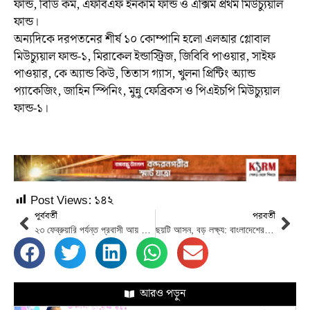
ফান্ড, বিডি কম, এফবিএফ ইনকাম ফান্ড ও এক্সিম প্রথম মিউচ্যুয়াল
ফান্ড।
অন্যদিকে দরপতনের শীর্ষ ১০ কোম্পানি হলো এলআর গ্লোবাল
মিউচ্যুয়াল ফান্ড-১, মিরাকেল ইন্ডাস্ট্রিজ, জিবিবি পাওয়ার, সাইফ
পাওয়ার, কে অ্যান্ড কিউ, তিতাস গ্যাস, খুলনা প্রিন্টিং অ্যান্ড
প্যাকেজিং, জাহিন স্পিনিং, মুন্নু ফেব্রিকস ও পিএইচপি মিউচ্যুয়াল
ফান্ড-১।
Post Views:
১৪২
পূর্ববর্তী
পরবর্তী
২৩ ফেব্রুয়ারি পর্যন্ত প্রবাসী আয় ২ হাজার ৫৬৭ মিলিয়ন ডলার, প্রবৃদ্ধি ২৩.৬ শতাংশ
ছয়টি আসন, বড় লক্ষ্য: বাংলাদেশের ছাত্র-নেতৃত্বাধীন এনসিপি দলের পরবর্তী কী?
আরও পড়ুন