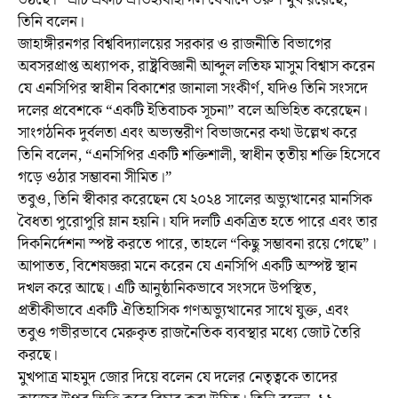
তিনি বলেন।
জাহাঙ্গীরনগর বিশ্ববিদ্যালয়ের সরকার ও রাজনীতি বিভাগের
অবসরপ্রাপ্ত অধ্যাপক, রাষ্ট্রবিজ্ঞানী আব্দুল লতিফ মাসুম বিশ্বাস করেন
যে এনসিপির স্বাধীন বিকাশের জানালা সংকীর্ণ, যদিও তিনি সংসদে
দলের প্রবেশকে “একটি ইতিবাচক সূচনা” বলে অভিহিত করেছেন।
সাংগঠনিক দুর্বলতা এবং অভ্যন্তরীণ বিভাজনের কথা উল্লেখ করে
তিনি বলেন, “এনসিপির একটি শক্তিশালী, স্বাধীন তৃতীয় শক্তি হিসেবে
গড়ে ওঠার সম্ভাবনা সীমিত।”
তবুও, তিনি স্বীকার করেছেন যে ২০২৪ সালের অভ্যুত্থানের মানসিক
বৈধতা পুরোপুরি ম্লান হয়নি। যদি দলটি একত্রিত হতে পারে এবং তার
দিকনির্দেশনা স্পষ্ট করতে পারে, তাহলে “কিছু সম্ভাবনা রয়ে গেছে”।
আপাতত, বিশেষজ্ঞরা মনে করেন যে এনসিপি একটি অস্পষ্ট স্থান
দখল করে আছে। এটি আনুষ্ঠানিকভাবে সংসদে উপস্থিত,
প্রতীকীভাবে একটি ঐতিহাসিক গণঅভ্যুত্থানের সাথে যুক্ত, এবং
তবুও গভীরভাবে মেরুকৃত রাজনৈতিক ব্যবস্থার মধ্যে জোট তৈরি
করছে।
মুখপাত্র মাহমুদ জোর দিয়ে বলেন যে দলের নেতৃত্বকে তাদের