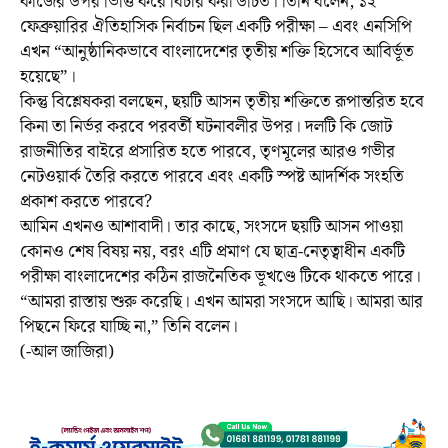
কাজের উপর ভিত্তি করে বিচার করা উচিত। তিনি বলেন, ১২
ফেব্রুয়ারির ঐতিহাসিক নির্বাচন ছিল একটি পরীক্ষা – এবং এনসিপি
এখন “আনুষ্ঠানিকভাবে বাংলাদেশের তৃতীয় শক্তি হিসেবে আবির্ভূত
হয়েছে”।
কিন্তু বিশ্লেষকরা বলছেন, ছয়টি আসন তৃতীয় শক্তিতে রূপান্তরিত হবে
কিনা তা নির্ভর করবে পরবর্তী ঘটনাবলীর উপর। দলটি কি জোট
রাজনীতির বাইরে প্রসারিত হতে পারবে, তৃণমূলের আরও গভীর
নেটওয়ার্ক তৈরি করতে পারবে এবং একটি স্পষ্ট আদর্শিক সংহতি
প্রকাশ করতে পারবে?
আমিন এখনও আশাবাদী। তার কাছে, সংসদে ছয়টি আসন পাওয়া
কোনও শেষ বিষয় নয়, বরং এটি প্রমাণ যে ছাত্র-নেতৃত্বাধীন একটি
পরীক্ষা বাংলাদেশের কঠিন রাজনৈতিক ভূখণ্ডে টিকে থাকতে পারে।
“আমরা রাস্তায় শুরু করেছি। এখন আমরা সংসদে আছি। আমরা আর
পিছনে ফিরে যাচ্ছি না,” তিনি বলেন।
(-আল জাজিরা)