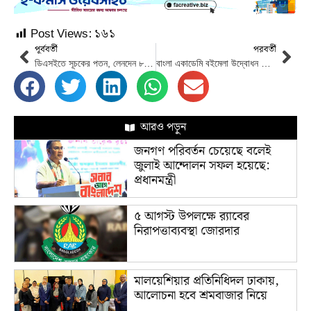
Post Views:
১৬১
পূর্ববর্তী
পরবর্তী
ডিএসইতে সূচকের পতন, লেনদেন ৮২৪ কোটি টাকা
বাংলা একাডেমি বইমেলা উদ্বোধন অনুষ্ঠানে প্রধানমন্ত্রীর পূর্ণাঙ্গ বক্তব্য
আরও পড়ুন
জনগণ পরিবর্তন চেয়েছে বলেই
জুলাই আন্দোলন সফল হয়েছে:
প্রধানমন্ত্রী
৫ আগস্ট উপলক্ষে র‌্যাবের
নিরাপত্তাব্যবস্থা জোরদার
মালয়েশিয়ার প্রতিনিধিদল ঢাকায়,
আলোচনা হবে শ্রমবাজার নিয়ে