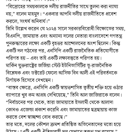
“বিদ্রোহের সময়কালকে দলীয় রাজনীতির সাথে তুলনা করা ন্যায্য
নয়,” বলেন মাহমুদ। “একবার আপনি দলীয় রাজনীতিতে প্রবেশ
করলে, সংঘর্ষ অনিবার্য।”
তিনি উল্লেখ করেন যে ২০২৪ সালে সরকারবিরোধী বিক্ষোভের সময়,
বিএনপি, জামায়াত এবং অন্যান্য দলের নেতারা বাংলাদেশে গণতন্ত্র
পুনরুদ্ধারের লক্ষ্যে একটি বৃহত্তর আন্দোলনের অংশ ছিলেন। কিন্তু
একটি দল গঠনের পর, এনসিপি একটি রাজনৈতিক প্রতিযোগীতে
পরিণত হয় – এবং তাই একটি লক্ষ্যবস্তুতে পরিণত হয়।
মার্কিন যুক্তরাষ্ট্রের জর্জিয়া স্টেট ইউনিভার্সিটির ভূ-রাজনৈতিক
বিশ্লেষক এবং ডক্টরেট ফেলো আসিফ বিন আলী এই পরিবর্তনকে
নির্ণায়ক হিসেবে দেখছেন।
“বাস্তব ক্ষেত্রে, এনসিপি একটি স্বায়ত্তশাসিত তৃতীয় শক্তি হয়ে ওঠার
ব্যাপারে খুব কম আগ্রহ দেখিয়েছে,” তিনি আল জাজিরাকে বলেন।
“নির্বাচনের পর থেকে, তারা জামায়াতে ইসলামী থেকে আলাদা
কোনও এজেন্ডা প্রকাশ করেনি এবং জামায়াতের ছত্রছায়ায় কাজ
করতে বেশ স্বাচ্ছন্দ্য বোধ করছে।”
তার মতে, দলের কৌশল ক্রমশ প্রতিষ্ঠিত অভিনেতাদের মতো হয়ে
উঠছে। “এটি একটি ঐতিহ্যবাহী দল যেখানে তরুণ মুখ রয়েছে,”