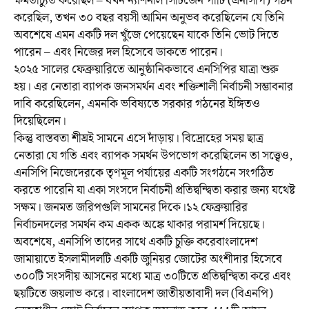
ক্ষমতাচ্যুত করেছিল – যখন ন্যাশনাল সিটিজেন পার্টি (এনসিপি) গঠন
করেছিল, তখন ৩০ বছর বয়সী আমিন অনুভব করেছিলেন যে তিনি
অবশেষে এমন একটি দল খুঁজে পেয়েছেন যাকে তিনি ভোট দিতে
পারেন – এবং নিজের দল হিসেবে ডাকতে পারেন।
২০২৫ সালের ফেব্রুয়ারিতে আনুষ্ঠানিকভাবে এনসিপির যাত্রা শুরু
হয়। এর নেতারা ব্যাপক জনসমর্থন এবং শক্তিশালী নির্বাচনী সম্ভাবনার
দাবি করেছিলেন, এমনকি ভবিষ্যতে সরকার গঠনের ইঙ্গিতও
দিয়েছিলেন।
কিন্তু বাস্তবতা শীঘ্রই সামনে এসে দাঁড়ায়। বিদ্রোহের সময় ছাত্র
নেতারা যে গতি এবং ব্যাপক সমর্থন উপভোগ করেছিলেন তা সত্ত্বেও,
এনসিপি নিজেদেরকে তৃণমূল পর্যায়ের একটি সংগঠনে সংগঠিত
করতে পারেনি যা একা সংসদে নির্বাচনী প্রতিদ্বন্দ্বিতা করার জন্য যথেষ্ট
সক্ষম। জনমত জরিপগুলি সামনের দিকে।১২ ফেব্রুয়ারির
নির্বাচনদলের সমর্থন কম একক অঙ্কে থাকার পরামর্শ দিয়েছে।
অবশেষে, এনসিপি তাদের সাথে একটি চুক্তি করেবাংলাদেশ
জামায়াতে ইসলামীদলটি একটি জুনিয়র জোটের অংশীদার হিসেবে
৩০০টি সংসদীয় আসনের মধ্যে মাত্র ৩০টিতে প্রতিদ্বন্দ্বিতা করে এবং
ছয়টিতে জয়লাভ করে। বাংলাদেশ জাতীয়তাবাদী দল (বিএনপি)