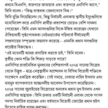
প্রথমে বিএনপি, তারপরে জামায়াত এবং তারপরে এনসিপি আসে,”
তিনি বলেন। “কিন্তু বাস্তবতা জেলাভেদে ভিন্ন।”
তিনি যুক্তি দিয়েছিলেন যে, কিছু নির্বাচনী এলাকায় স্থানীয় ইস্যুগুলিতে
মনোনিবেশ করে এনসিপি প্রার্থীরা প্রত্যাশার চেয়েও বেশি সাফল্য
পেয়েছেন। তিনি এমন আসনগুলির দিকে ইঙ্গিত করেছেন যেখানে
ঐতিহ্যবাহী পৃষ্ঠপোষকতা নেটওয়ার্কের পরিবর্তে দীর্ঘমেয়াদী
সম্প্রদায়ের সম্পৃক্ততা জয়লাভ করেছে – এমনকি প্রধান দলগুলির
প্রচেষ্টার বিরুদ্ধেও।
“এই মডেলটি আমরা প্রসারিত করতে চাই,” তিনি বলেন।
তৃতীয় কোন শক্তি কি শিকড় গাড়তে পারে?
এনসিপির রাজনৈতিক মূলধনের বেশিরভাগই ২০২৪ সালের বিদ্রোহ
থেকে উদ্ভূত – ছাত্র-নেতৃত্বাধীন আন্দোলন যা বিভিন্ন বিরোধী শক্তিকে
সংক্ষেপে একত্রিত করেছিল। সেই সময়ে, নেতারা নাহিদ ইসলাম এবং
মাহমুদ ব্যাপকভাবে আন্তঃদলীয় আবেদন উপভোগ করেছিলেন।
২০২৪ সালের জুলাইয়ের বিদ্রোহের অন্যতম প্রধান মুখ ইসলাম এখন
এনসিপির আহ্বায়ক। তিনি ঢাকার একটি নির্বাচনী এলাকা থেকে সংসদ
সদস্য নির্বাচিত হয়েছেন এবং বর্তমানে বিরোধী জোটের প্রধান হুইপ
হিসেবে দায়িত্ব পালন করছেন।