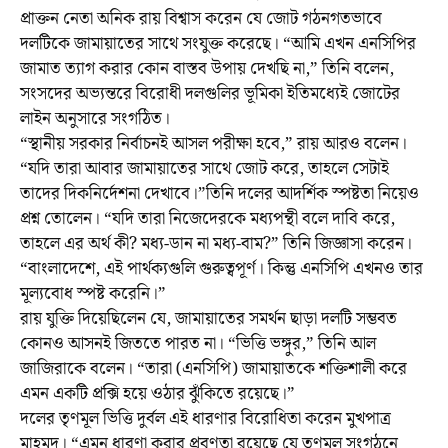
প্রাক্তন নেতা অনিক রায় বিশ্বাস করেন যে জোট গঠনগতভাবে
দলটিকে জামায়াতের সাথে সংযুক্ত করেছে। “আমি এখন এনসিপির
জামাত ত্যাগ করার কোন বাস্তব উপায় দেখছি না,” তিনি বলেন,
সংসদের অভ্যন্তরে বিরোধী দলগুলির ভূমিকা ইতিমধ্যেই জোটের
লাইন অনুসারে সংগঠিত।
“স্থানীয় সরকার নির্বাচনই আসল পরীক্ষা হবে,” রায় আরও বলেন।
“যদি তারা আবার জামায়াতের সাথে জোট করে, তাহলে সেটাই
তাদের দিকনির্দেশনা দেখাবে।”তিনি দলের আদর্শিক স্পষ্টতা নিয়েও
প্রশ্ন তোলেন। “যদি তারা নিজেদেরকে মধ্যপন্থী বলে দাবি করে,
তাহলে এর অর্থ কী? মধ্য-ডান না মধ্য-বাম?” তিনি জিজ্ঞাসা করেন।
“বাংলাদেশে, এই পার্থক্যগুলি গুরুত্বপূর্ণ। কিন্তু এনসিপি এখনও তার
মূল্যবোধ স্পষ্ট করেনি।”
রায় যুক্তি দিয়েছিলেন যে, জামায়াতের সমর্থন ছাড়া দলটি সম্ভবত
কোনও আসনই জিততে পারত না। “ভিত্তি ভঙ্গুর,” তিনি আল
জাজিরাকে বলেন। “তারা (এনসিপি) জামায়াতকে শক্তিশালী করে
এমন একটি প্রক্সি হয়ে ওঠার ঝুঁকিতে রয়েছে।”
দলের তৃণমূল ভিত্তি দুর্বল এই ধারণার বিরোধিতা করেন মুখপাত্র
মাহমুদ। “এমন ধারণা করার প্রবণতা রয়েছে যে তৃণমূল সংগঠনে