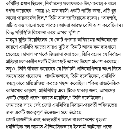
কমিটির প্রধান ছিলেন, নির্বাচনের ফলাফলকে উৎসাহব্যঞ্জক বলে
বর্ণনা করেছেন। “মাত্র ১১ মাস বয়সী একটি পার্টির জন্য, এটি খুব
ভালো পারফর্মেন্স ছিল,” তিনি আল জাজিরাকে বলেন। “অবশ্যই,
এটি আরও ভালো হতে পারত। আমরা আরও বেশি আশা করেছিলাম।
কিন্তু পরিস্থিতি বিবেচনা করে আমরা খুশি।”
মাহমুদ যুক্তি দিয়েছিলেন যে ভোট গণনায় অনিয়মের অভিযোগের
কারণে এনসিপি হয়তো আরও দুটি বা তিনটি আসন কম ব্যবধানে
হেরেছে। প্রমাণ সম্পর্কে জিজ্ঞাসা করা হলে, তিনি বলেন যে নির্বাচন
প্রক্রিয়া চলাকালীন দলটি ইতিমধ্যেই তাদের উদ্বেগ প্রকাশ করেছে।
তবুও, তিনি স্বীকার করেছেন যে নির্বাচনী প্রতিযোগিতায় অংশ নিতে
সমঝোতার প্রয়োজন। প্রাথমিকভাবে, তিনি বলেছিলেন, এনসিপি
স্বতন্ত্রভাবে প্রতিদ্বন্দ্বিতা করতে পছন্দ করেছিল। “কিন্তু রাজনৈতিক
কাঠামোর কারণে, প্রতিনিধিত্ব এবং টিকে থাকার জন্য, আমাদের
একটি জোটে প্রবেশ করতে হয়েছিল,” তিনি বলেছিলেন।
জামাতের সাথে সেই জোট এনসিপির নির্বাচন-পরবর্তী ভবিষ্যতের
জন্য একটি গুরুত্বপূর্ণ উত্তেজনা হয়ে উঠেছে।
জোট রাজনীতি এবং অভ্যন্তরীণ ভাঙন বাংলাদেশের বৃহত্তম
ধর্মভিত্তিক দল জামাত ঐতিহাসিকভাবে ইসলামী আইনের পক্ষে