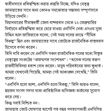
স্বাধীনভাবে প্রতিদ্বন্দ্বিতা করার প্রস্তুতি নিচ্ছে, যদিও নেতৃত্ব
জামায়াতের সাথে অন্য কোনও সমঝোতার সম্ভাবনা সম্পূর্ণভাবে
উড়িয়ে দেননি।
মিয়ানমারের সীমান্তবর্তী জেলা বান্দরবান থেকে ১২ ফেব্রুয়ারির
নির্বাচনে প্রতিদ্বন্দ্বিতা করে হেরে যাওয়া এনসিপি নেতা এসএম সুজা
উদ্দিন আল জাজিরাকে বলেন, সেই সময় দলের কাছে “সীমিত
বিকল্প” ছিল এবং জামায়াতের সাথে জোটকে রাজনৈতিক বাস্তববাদ
হিসেবে বর্ণনা করেন।
তিনি দাবি করেন যে এনসিপি সকল রাজনৈতিক দলের মধ্যে বিস্তৃত
নেতৃত্বের সংকটের “প্রজন্মগত সংশোধন”। “অনেক দলের তরুণ
রাজনীতিবিদরা হতাশ বোধ করেন। মানুষ পরিবর্তনের জন্য ক্ষুধার্ত।
আমরা যেখানেই গিয়েছি, আমরা সেই আকাঙ্ক্ষা দেখেছি,” তিনি
বলেন।
“এনসিপি হলো আশা, এনসিপি হলো বিকল্প,” তিনি আরও বলেন,
ছয়জন সংসদ সদস্য থাকা প্রাতিষ্ঠানিক অভিজ্ঞতা অর্জনের সুযোগ
করে দেয়।
কিন্তু সবাই নিশ্চিত নন।
জামায়াত জোট ঘোষণার আগেই গত বছর পদত্যাগকারী এনসিপির