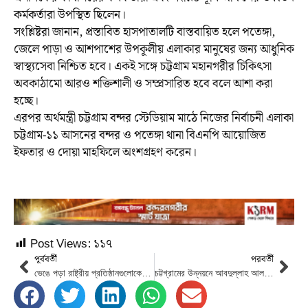
কর্মকর্তারা উপস্থিত ছিলেন।
সংশ্লিষ্টরা জানান, প্রস্তাবিত হাসপাতালটি বাস্তবায়িত হলে পতেঙ্গা,
জেলে পাড়া ও আশপাশের উপকূলীয় এলাকার মানুষের জন্য আধুনিক
স্বাস্থ্যসেবা নিশ্চিত হবে। একই সঙ্গে চট্টগ্রাম মহানগরীর চিকিৎসা
অবকাঠামো আরও শক্তিশালী ও সম্প্রসারিত হবে বলে আশা করা
হচ্ছে।
এরপর অর্থমন্ত্রী চট্টগ্রাম বন্দর স্টেডিয়াম মাঠে নিজের নির্বাচনী এলাকা
চট্টগ্রাম-১১ আসনের বন্দর ও পতেঙ্গা থানা বিএনপি আয়োজিত
ইফতার ও দোয়া মাহফিলে অংশগ্রহণ করেন।
Post Views:
১১৭
পূর্ববর্তী
পরবর্তী
ভেঙে পড়া রাষ্ট্রীয় প্রতিষ্ঠানগুলোকে প্রাতিষ্ঠানিক রূপ দিতে কাজ করছে সরকার : মির্জা ফখরুল
চট্টগ্রামের উন্নয়নে আবদুল্লাহ আল নোমানের অবদান চিরস্মরণীয় : মেয়র শাহাদাত