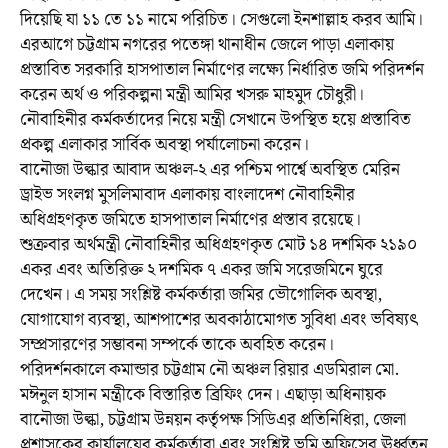
দিয়েছি যা ১১ তে ১১ নামে পরিচিত। সেগুলো ইনশাল্লাহ করব আমি।
এরআগে চট্টগ্রাম নগরের পতেঙ্গা থানাধীন জেলে পাড়া এলাকায়
প্রস্তাবিত সরকারি হাসপাতাল নির্মাণের লক্ষ্যে নির্ধারিত জমি পরিদর্শন
করেন অর্থ ও পরিকল্পনা মন্ত্রী আমির খসরু মাহমুদ চৌধুরী।
নৌবাহিনীর কর্মকর্তাদের নিয়ে মন্ত্রী সেখানে উপস্থিত হয়ে প্রস্তাবিত
প্রকল্প এলাকার সার্বিক অবস্থা পর্যালোচনা করেন।
বানৌজা উল্কার আবাদ অঞ্চল-২ এর পশ্চিম পার্শ্বে অবস্থিত মেরিন
ড্রাইভ সংলগ্ন মুসলিমাবাদ এলাকায় বাংলাদেশ নৌবাহিনীর
অধিগ্রহণকৃত জমিতে হাসপাতাল নির্মাণের প্রস্তাব রয়েছে।
শুক্রবার অর্থমন্ত্রী নৌবাহিনীর অধিগ্রহণকৃত মোট ১৪ দশমিক ২১৯০
একর এবং অতিরিক্ত ২ দশমিক ৭ একর জমি সরেজমিনে ঘুরে
দেখেন। এ সময় সংশ্লিষ্ট কর্মকর্তারা জমির ভৌগোলিক অবস্থা,
যোগাযোগ ব্যবস্থা, আশপাশের অবকাঠামোগত সুবিধা এবং ভবিষ্যৎ
সম্প্রসারণের সম্ভাবনা সম্পর্কে তাকে অবহিত করেন।
পরিদর্শনকালে কমান্ডার চট্টগ্রাম নৌ অঞ্চল রিয়ার এডমিরাল মো.
মঈনুল হাসান মন্ত্রীকে বিস্তারিত ব্রিফিং দেন। এছাড়া অধিনায়ক
বানৌজা উল্কা, চট্টগ্রাম উন্নয়ন কর্তৃপক্ষ সিডিএর প্রতিনিধিরা, জেলা
প্রশাসকের কার্যালয়ের কর্মকর্তারা এবং সংশ্লিষ্ট ভূমি অফিসের ঊর্ধ্বতন