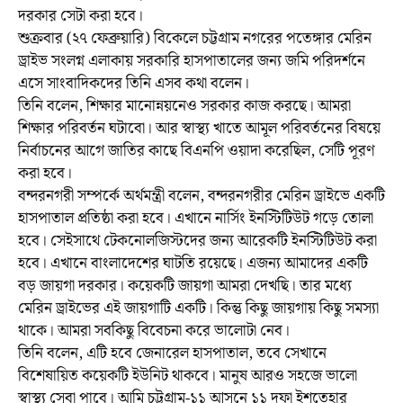
দরকার সেটা করা হবে।
শুক্রবার (২৭ ফেব্রুয়ারি) বিকেলে চট্টগ্রাম নগরের পতেঙ্গার মেরিন
ড্রাইভ সংলগ্ন এলাকায় সরকারি হাসপাতালের জন্য জমি পরিদর্শনে
এসে সাংবাদিকদের তিনি এসব কথা বলেন।
তিনি বলেন, শিক্ষার মানোন্নয়নেও সরকার কাজ করছে। আমরা
শিক্ষার পরিবর্তন ঘটাবো। আর স্বাস্থ্য খাতে আমূল পরিবর্তনের বিষয়ে
নির্বাচনের আগে জাতির কাছে বিএনপি ওয়াদা করেছিল, সেটি পূরণ
করা হবে।
বন্দরনগরী সম্পর্কে অর্থমন্ত্রী বলেন, বন্দরনগরীর মেরিন ড্রাইভে একটি
হাসপাতাল প্রতিষ্ঠা করা হবে। এখানে নার্সিং ইনস্টিটিউট গড়ে তোলা
হবে। সেইসাথে টেকনোলজিস্টদের জন্য আরেকটি ইনস্টিটিউট করা
হবে। এখানে বাংলাদেশের ঘাটতি রয়েছে। এজন্য আমাদের একটি
বড় জায়গা দরকার। কয়েকটি জায়গা আমরা দেখছি। তার মধ্যে
মেরিন ড্রাইভের এই জায়গাটি একটি। কিন্তু কিছু জায়গায় কিছু সমস্যা
থাকে। আমরা সবকিছু বিবেচনা করে ভালোটা নেব।
তিনি বলেন, এটি হবে জেনারেল হাসপাতাল, তবে সেখানে
বিশেষায়িত কয়েকটি ইউনিট থাকবে। মানুষ আরও সহজে ভালো
স্বাস্থ্য সেবা পাবে। আমি চট্টগ্রাম-১১ আসনে ১১ দফা ইশতেহার