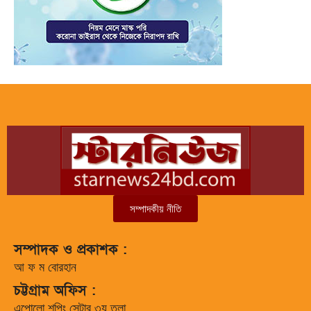
সম্পাদকীয় নীতি
সম্পাদক ও প্রকাশক :
আ ফ ম বোরহান
চট্টগ্রাম অফিস :
এপোলো শপিং সেন্টার ৩য় তলা,