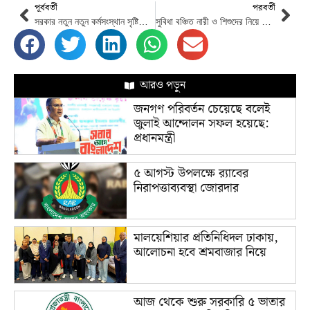
পূর্ববর্তী
পরবর্তী
সরকার নতুন নতুন কর্মসংস্থান সৃষ্টিতে কাজ করছে : অর্থমন্ত্রী
সুবিধা বঞ্চিত নারী ও শিশুদের নিয়ে ইফতার করলেন ডা. জুবাইদা রহমান
আরও পড়ুন
জনগণ পরিবর্তন চেয়েছে বলেই
জুলাই আন্দোলন সফল হয়েছে:
প্রধানমন্ত্রী
৫ আগস্ট উপলক্ষে র‌্যাবের
নিরাপত্তাব্যবস্থা জোরদার
মালয়েশিয়ার প্রতিনিধিদল ঢাকায়,
আলোচনা হবে শ্রমবাজার নিয়ে
আজ থেকে শুরু সরকারি ৫ ভাতার