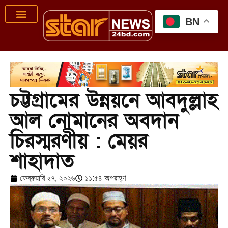
BN
চট্টগ্রামের উন্নয়নে আবদুল্লাহ
আল নোমানের অবদান
চিরস্মরণীয় : মেয়র
শাহাদাত
ফেব্রুয়ারি ২৭, ২০২৬
১১:৫৪ অপরাহ্ণ