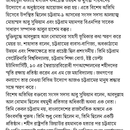
জমিয়তুল ফালাহ মসজিদ কমপ্লেক্স উন্নয়ন ও মুসল্লি পরিষদের
উদ্যোগে এ অনুষ্ঠানের আয়োজন করা হয়। এতে বিশেষ অতিথি
হিসেবে উপস্থিত ছিলেন চট্টগ্রাম-৯ আসনের সংসদ সদস্য আলহাজ্ব
মোহাম্মদ আবু সুফিয়ান এবং চট্টগ্রাম মহানগর বিএনপির সাবেক
সাধারণ সম্পাদক আবুল হাশেম বক্কর।
মুক্তিযুদ্ধে আবদুল্লাহ আল নোমানের সাহসী ভূমিকার কথা স্মরণ করে
মেয়র ডা. শাহাদাত বলেন, চট্টগ্রামের ব্যবসা-বাণিজ্য, অবকাঠামো
উন্নয়ন এবং শিক্ষাক্ষেত্রে তার প্রচেষ্টা ছিল প্রশংসনীয়। তিনি চট্টগ্রাম
ভেটেরিনারি বিশ্ববিদ্যালয়, চট্টগ্রাম শিক্ষা বোর্ড, ইষ্ট ডেল্টা
ইউনিভার্সিটি, ৯০ এর স্বৈরাচারবিরোধী গণআন্দোলনের শহীদদের
স্মৃতি রক্ষায় প্রতিষ্ঠা করেন এন এম জে মহাবিদ্যালয়। জনগণের
কল্যাণে তার নেওয়া বিভিন্ন উদ্যোগ আজও চট্টগ্রামের মানুষ শ্রদ্ধার
সঙ্গে স্মরণ করে।
বিশেষ অতিথির বক্তব্যে সংসদ সদস্য আবু সুফিয়ান বলেন, আবদুল্লাহ
আল নোমান ছিলেন বহুমুখী প্রতিভার অধিকারী অনন্য এক নেতা।
তিনি কেবল চট্টগ্রাম নয়, বাংলাদেশের রাজনৈতিক অঙ্গনে এক
কিংবদন্তি পুরুষ। তিনি শুধু নেতা ছিলেন না, তিনি ছিলেন একটি
প্রতিষ্ঠান। শহীদ রাষ্ট্রপতি জিয়াউর রহমানকে হত্যার পর চট্টগ্রামে