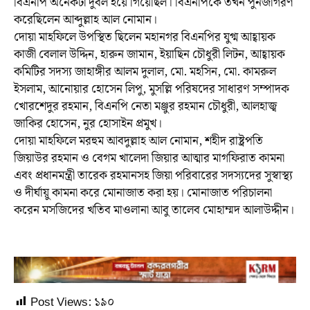
বিএনপি অনেকটা দুর্বল হয়ে গিয়েছিল। বিএনপিকে তখন পুনর্জাগরণ
করেছিলেন আব্দুল্লাহ আল নোমান।
দোয়া মাহফিলে উপস্থিত ছিলেন মহানগর বিএনপির যুগ্ম আহ্বায়ক
কাজী বেলাল উদ্দিন, হারুন জামান, ইয়াছিন চৌধুরী লিটন, আহ্বায়ক
কমিটির সদস্য জাহাঙ্গীর আলম দুলাল, মো. মহসিন, মো. কামরুল
ইসলাম, আনোয়ার হোসেন লিপু, মুসল্লি পরিষদের সাধারণ সম্পাদক
খোরশেদুর রহমান, বিএনপি নেতা মঞ্জুর রহমান চৌধুরী, আলহাজ্ব
জাকির হোসেন, নুর হোসাইন প্রমুখ।
দোয়া মাহফিলে মরহুম আবদুল্লাহ আল নোমান, শহীদ রাষ্ট্রপতি
জিয়াউর রহমান ও বেগম খালেদা জিয়ার আত্মার মাগফিরাত কামনা
এবং প্রধানমন্ত্রী তারেক রহমানসহ জিয়া পরিবারের সদস্যদের সুস্বাস্থ্য
ও দীর্ঘায়ু কামনা করে মোনাজাত করা হয়। মোনাজাত পরিচালনা
করেন মসজিদের খতিব মাওলানা আবু তালেব মোহাম্মদ আলাউদ্দীন।
Post Views:
১৯০