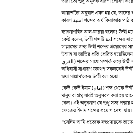
তারা তো শুধু অমূলক ধারণা পোষণ করে
আয়াতটির অনুবাদ এমন হয় যে, তাদের কাছ
কারণ امنية শব্দের অর্থ কিরাআত 
ব্যাকরণবিদ আল-ফাররা বলেনঃ উম্মী হ
কেউ বলেন, উম্মী শব্দটি امة শব্দের সাথে সম্বন্ধযুক্ত নাম। এই অর্থে রাসুলুল্লাহ সাল্লাল্লাহু আলাইহি ওয়া
সাল্লামের জন্য উম্মী শব্দের প্রয়োগের সা
উম্মাহ বা জাতির প্রতি প্রেরিত হয়েছিল
القري) শব্দের সাথে সম্পর্ক করে উম্মী বলা হতো। উম্মুল কুরা বলতে মক্কা নগরীকে বুঝায়। সেখানকার
অধিবাসী সাধারণ জনগণ সকলকেই উম্মী বল
ওয়া সাল্লাম’কেও উম্মী বলা হতো।
কেউ কেউ ইমাম (امام) শব্দ থেকে উম্মী শব্দের উৎপত্তি বলে অভিমত ব্যক্ত করেছেন। তাদের যুক্তি হলো,
মানুষ বা গ্রন্থ যারই অনুসরণ করা হয় ত
কেন। এই অনুকরণ যে শুধু সত্য পন্থায়
ক্ষেত্রেও ইমাম শব্দের প্রয়োগ দেখা যা
“সেদিন আমি প্রত্যেক সম্প্রদায়কে তা