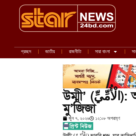
প্রচ্ছদ
জাতীয়
রাজনীতি
সারা বাংলা
সা
উম্মী’ (الْأُمِّيِّ): আখেরি নবীর অন্যতম
মু’জিজা
জুন ৭, ২০২৬
১২:০৮ অপরাহ্ণ