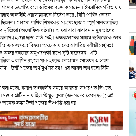
ল্লাল্লাহু আলাইহি ওয়াসাল্লামকে নির্দেশ করে, যিনি পার্থিব কোনো
ী ছিলেন। কোনো পার্থিব শিক্ষকের সাহায্য ছাড়া সম্পূর্ণ মানবজাতির
 তাঁর মু’জিজা (অলোকিক ঘটনা)। আমরা যারা সাধারন মানুষ তাদের
মরনাপন্ন হওয়া ছাড়া গতি নেই। অক্ষরজ্ঞানের মাধ্যম ব্যতীরেকে জ্ঞান
ীত এক অসম্ভব বিষয়। অথচ আমাদের প্রাণপ্রিয় নবীজীকে(সঃ)
 অক্ষর জ্ঞানের অমুখাপেক্ষী রূপে সৃষ্টি করেছেন। এটি
াতাল্লিল আলামিন রসুলে পাক হযরত মোহাম্মদ মোস্তফা আহম্মদ
যাদা। উম্মী শব্দের অর্থ মূর্খ নয় বরং এর আসল অর্থ হলো যিনি
মি’ বলা হতো, কারণ তৎকালীন সময়ে আরবরা সাধারণত লিখতে,
কার প্রাচীন নাম ছিল ‘উম্মুল কুরা’ (জনপদের কেন্দ্রস্থল); এই
 অনেক সময় উম্মী শব্দের উৎপত্তি ধরা হয়।