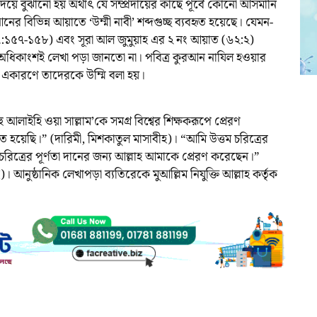
্দ দিয়ে বুঝানো হয় অর্থাৎ যে সম্প্রদায়ের কাছে পূর্বে কোনো আসমানি
 বিভিন্ন আয়াতে ‘উম্মী নাবী’ শব্দগুচ্ছ ব্যবহৃত হয়েছে। যেমন-
১৫৭-১৫৮) এবং সূরা আল জুমুয়াহ এর ২ নং আয়াত (৬২:২)
র অধিকাংশই লেখা পড়া জানতো না। পবিত্র কুরআন নাযিল হওয়ার
। একারণে তাদেরকে উম্মি বলা হয়।
্লাহু আলাইহি ওয়া সাল্লাম’কে সমগ্র বিশ্বের শিক্ষকরূপে প্রেরণ
ত হয়েছি।” (দারিমী, মিশকাতুল মাসাবীহ)। “আমি উত্তম চরিত্রের
ম চরিত্রের পূর্ণতা দানের জন্য আল্লাহ আমাকে প্রেরণ করেছেন।”
)। আনুষ্ঠানিক লেখাপড়া ব্যতিরেকে মুআল্লিম নিযুক্তি আল্লাহ কর্তৃক