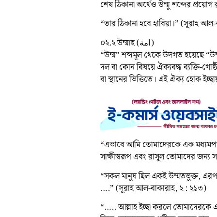
শেষ ঠিকানা অর্থেও উম্মু শব্দের প্র
“তার ঠিকানা হবে হাবিয়া।” (সূরাহ আল
০২.২ উম্মাহ (امة)
“উম্ম” শব্দমূল থেকে উদগত হয়েছে “উম্
দল বা কোন বিষয়ে ঐক্যবদ্ধ ব্যক্তি-গোষ্
বা স্থানের ভিত্তিতে। এই ঐক্য হোক ইচ্
“এভাবে আমি তোমাদেরকে এক মধ্যমপন্থী
সাক্ষীস্বরূপ এবং রাসুল তোমাদের জন্য স
“সকল মানুষ ছিল একই উম্মতভুক্ত, এরপ
….” (সূরাহ আল-বাকারাহ, ২ : ২১৩)
“….. আল্লাহ ইচ্ছা করলে তোমাদেরকে এ