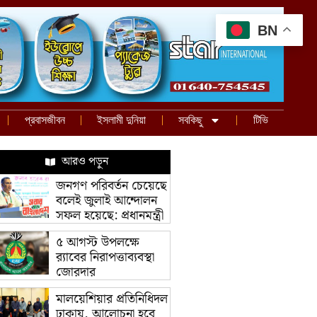
BN
প্রবাসজীবন
ইসলামী দুনিয়া
সবকিছু
টিভি
আরও পড়ুন
জনগণ পরিবর্তন চেয়েছে
বলেই জুলাই আন্দোলন
সফল হয়েছে: প্রধানমন্ত্রী
৫ আগস্ট উপলক্ষে
র‌্যাবের নিরাপত্তাব্যবস্থা
জোরদার
মালয়েশিয়ার প্রতিনিধিদল
ঢাকায়, আলোচনা হবে