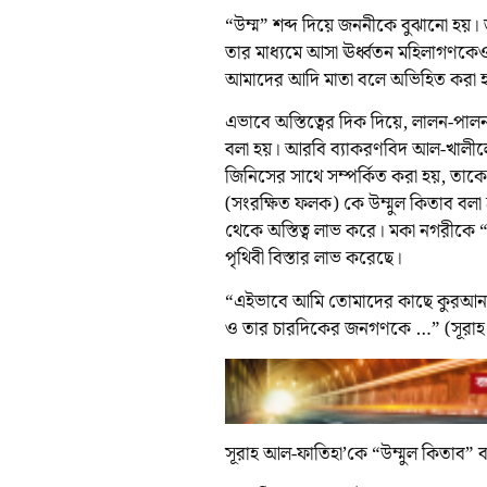
“উম্ম” শব্দ দিয়ে জননীকে বুঝানো হয়।
তার মাধ্যমে আসা ঊর্ধ্বতন মহিলাগণকে
আমাদের আদি মাতা বলে অভিহিত করা হয়
এভাবে অস্তিত্বের দিক দিয়ে, লালন-পাল
বলা হয়। আরবি ব্যাকরণবিদ আল-খালীল
জিনিসের সাথে সম্পর্কিত করা হয়, তা
(সংরক্ষিত ফলক) কে উম্মুল কিতাব বলা 
থেকে অস্তিত্ব লাভ করে। মকা নগরীকে “
পৃথিবী বিস্তার লাভ করেছে।
“এইভাবে আমি তোমাদের কাছে কুরআন ন
ও তার চারদিকের জনগণকে …” (সূরাহ 
সূরাহ আল-ফাতিহা’কে “উম্মুল কিতাব”