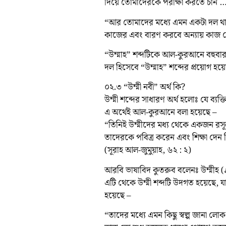
দিয়ে তোমাদেরকে পরীক্ষা করতে চান ….
“আর তোমাদের মধ্যে এমন একটা দল থাক
কাজের এবং বারণ করবে অন্যায় কাজ থ
“উম্মাহ” শব্দটিকে আল-কুরআনে বহুবার ব্
দল হিসেবে “উম্মাহ” শব্দের প্রয়োগ হয়
০২.৩ “উম্মী নবী” অর্থ কি?
উম্মী শব্দের সাধারণ অর্থ হলোঃ যে ব্যক
এ অর্থেই আল-কুরআনে বলা হয়েছে –
“তিনিই উম্মীদের মধ্য থেকে একজন রস
তাদেরকে পবিত্র করেন এবং শিক্ষা দেন ক
(সূরাহ আল-জুমুয়াহ, ৬২ : ২)
আরবি ভাষাবিদ কুতরুব বলেনঃ উম্মীহ (امية) শব্দের অর্থ হলো অসচেতন (الغفلة) ও অজ্ঞ (الجهالة)। আর
এটি থেকে উম্মী শব্দটি উদগত হয়েছে, য
হয়েছে –
“তাদের মধ্যে এমন কিছু স্বল্প জানা লো