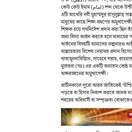
উম্মী’ (الْأُمِّيِّ) আরবি শব্দ, যার আভিধানিক অর্থ ‘মা’ থেকে জন্ম নেওয়া প্রাকৃতিক অবস্থাপন্ন বা নিরক্ষর।
কেউ কেউ ইমাম (امام) শব্দ থেকে উম্মী শব্দের উৎপত্তি বলে অভিমত ব্যক্ত করেছেন। ইসলামিক পরিভাষায়
এটি আখেরি নবী মুহাম্মদুর রাসূলুল্লাহ্ সা
মানুষের কাছে শিক্ষা গ্রহণের অমুখাপেক্ষ
শিক্ষক হয়ে পথনির্দেশ প্রদান করা ছিল
জন্য বিদ্যা অর্জন করতে হলে মাধ্যমের স্
অর্জনের বিষয়টি আমাদের কল্পনারও অত
আল্লাহতালা বিশেষ নেয়ামত প্রদান হিসেবে
খাতামুননাবিয়্যিন, সাহেবে শরাহ, রাহম
মুজতবা (সঃ) এর একটি অন্যতম শ্রেষ্ঠ মর্
অক্ষরজ্ঞানের অমুখাপেক্ষী।
প্রাচীনকালে পুরো আরব জাতিকেই ‘উম্
পড়তে বা হিসাব-নিকাশ করতে জানত না। মক্
শহরের অধিবাসী বা সম্পৃক্ততা বোঝাতেও