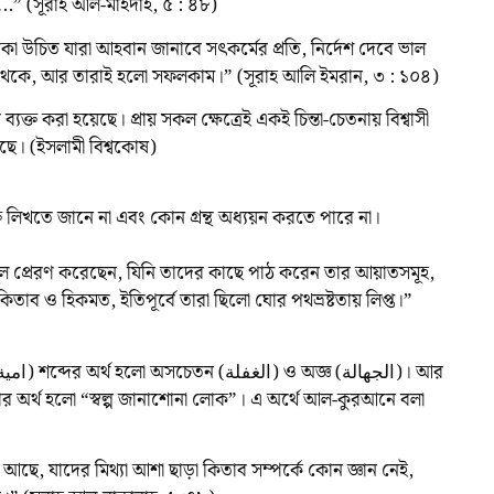
.” (সূরাহ আল-মাইদাহ, ৫ : ৪৮)
া উচিত যারা আহবান জানাবে সৎকর্মের প্রতি, নির্দেশ দেবে ভাল
েকে, আর তারাই হলো সফলকাম।” (সূরাহ আলি ইমরান, ৩ : ১০৪)
যক্ত করা হয়েছে। প্রায় সকল ক্ষেত্রেই একই চিন্তা-চেতনায় বিশ্বাসী
েছে। (ইসলামী বিশ্বকোষ)
্তি লিখতে জানে না এবং কোন গ্রন্থ অধ্যয়ন করতে পারে না।
ূল প্রেরণ করেছেন, যিনি তাদের কাছে পাঠ করেন তার আয়াতসমূহ,
িতাব ও হিকমত, ইতিপূর্বে তারা ছিলো ঘোর পথভ্রষ্টতায় লিপ্ত।”
ার অর্থ হলো “স্বল্প জানাশোনা লোক”। এ অর্থে আল-কুরআনে বলা
ক আছে, যাদের মিথ্যা আশা ছাড়া কিতাব সম্পর্কে কোন জ্ঞান নেই,