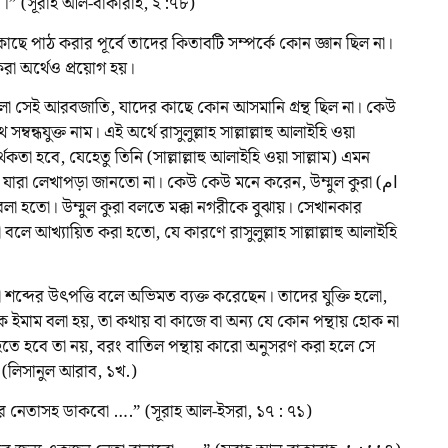
।” (সূরাহ আল-বাকারাহ, ২ :৭৮)
ে পাঠ করার পূর্বে তাদের কিতাবটি সম্পর্কে কোন জ্ঞান ছিল না।
পাঠ করা অর্থেও প্রয়োগ হয়।
লো সেই আরবজাতি, যাদের কাছে কোন আসমানি গ্রন্থ ছিল না। কেউ
র্থকতা হবে, যেহেতু তিনি (সাল্লাল্লাহু আলাইহি ওয়া সাল্লাম) এমন
েন যারা লেখাপড়া জানতো না। কেউ কেউ মনে করেন, উম্মুল কুরা (ام
ে আখ্যায়িত করা হতো, যে কারণে রাসুলুল্লাহ সাল্লাল্লাহু আলাইহি
াকে ইমাম বলা হয়, তা কথায় বা কাজে বা অন্য যে কোন পন্থায় হোক না
 হতে হবে তা নয়, বরং বাতিল পন্থায় কারো অনুসরণ করা হলে সে
য়। (লিসানুল আরাব, ১খ.)
দের নেতাসহ ডাকবো ….” (সূরাহ আল-ইসরা, ১৭ : ৭১)