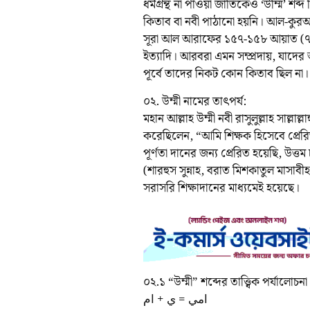
ধর্মগ্রন্থ না পাওয়া জাতিকেও ‘উম্মি’ শব
কিতাব বা নবী পাঠানো হয়নি। আল-কুরআনের
সূরা আল আরাফের ১৫৭-১৫৮ আয়াত (৭:
ইত্যাদি। আরবরা এমন সম্প্রদায়, যাদে
পূর্বে তাদের নিকট কোন কিতাব ছিল না
০২. উম্মী নামের তাৎপর্য:
মহান আল্লাহ উম্মী নবী রাসুলুল্লাহ সাল্লাল
করেছিলেন, “আমি শিক্ষক হিসেবে প্রেরি
পূর্ণতা দানের জন্য প্রেরিত হয়েছি, উত্ত
(শারহুস সুন্নাহ, বরাত মিশকাতুল মাসাবীহ
সরাসরি শিক্ষাদানের মাধ্যমেই হয়েছে।
০২.১ “উম্মী” শব্দের তাত্ত্বিক পর্যালোচনা
امي = ي + ام