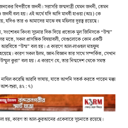
 জনকের বিপরীতে জননী। সরাসরি জন্মদাত্রী যেমন জননী, তেমন
ও জননী বলা হয়। এই অর্থে যদি আদি মানবী হাওয়া (আঃ) কে
, যদিও তার ও আমাদের মাঝে বহু মহিলার দূরত্ব রয়েছে।
ন, সংশোধন কিংবা সূচনার দিক দিয়ে প্রত্যেক মূল জিনিসকে “উম্ম”
ের মতে, সকল প্রাসঙ্গিক বিষয়াবলী, যেগুলোকে কোন একটি
কে আরবিতে “উম্ম” বলা হয়। এ কারণে আল-লাওহুল মাহফুয
হয়েছে। কারণ সকল ইলম, জ্ঞান-বিজ্ঞান তার সাথে সম্পর্কিত, সেখান
উম্মুল কুরা” বলা হয়। এ কারণে যে, তার নিন্মদেশ থেকে সমস্ত
াযিল করেছি আরবি ভাষায়, যাতে আপনি সতর্ক করতে পারেন মক্কা
আশ-শুরা, ৪২ : ৭)
 বলা হয়, কারণ তা আল-কুরআনের একেবারে সূচনাতে রয়েছে।