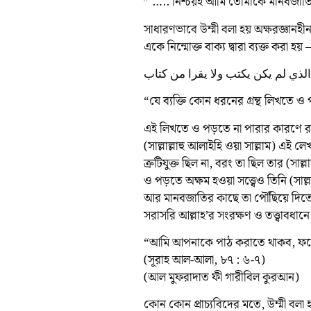
” ….. নিশ্চয়ই আমি তোমাকে মানবজাতি
সাধারণভাবে উম্মী বলা হয় অক্ষরজ্ঞানহী
একে নিন্মোক্ত বাক্য দ্বারা ব্যক্ত করা হয় 
لذي لم يكن يكتب ولا يقرا من كتاب
“যে ব্যক্তি কোন ধরনের গ্রন্থ লিখতে 
এই লিখতে ও পড়তে না পারার কারণে রাসুলু
(সাল্লাল্লাহু আলাইহি ওয়া সাল্লাম) এই লে
ত্রুটিযুক্ত ছিল না, বরং তা ছিল তার (সাল
ও পড়তে অক্ষম হওয়া সত্ত্বেও তিনি (সাল্
আর মানবজাতির কাছে তা পৌঁছিয়ে দিতেন, ত
সরাসরি আল্লাহ’র সংরক্ষণ ও তত্ত্বাবধা
“আমি আপনাকে পাঠ করাতে থাকব, ফলে আপ
(সূরাহ আল-আলা, ৮৭ : ৬-৭)
(আল মুফরাদাত ফী গারীবিল কুরআন)
কোন কোন প্রাচ্যবিদের মতে, উম্মী বলা 