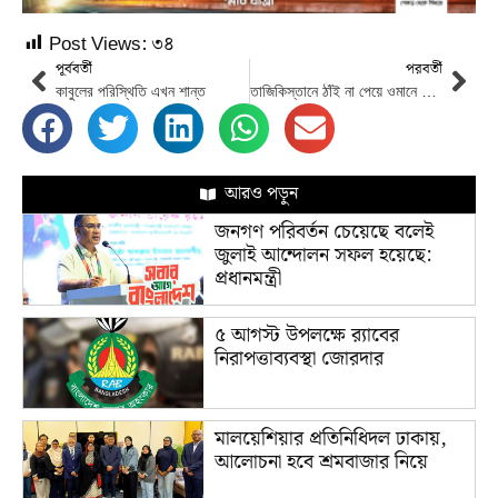
Post Views:
৩৪
পূর্ববর্তী
পরবর্তী
কাবুলের পরিস্থিতি এখন শান্ত
তাজিকিস্তানে ঠাঁই না পেয়ে ওমানে পালালেন আশরাফ গানি
আরও পড়ুন
জনগণ পরিবর্তন চেয়েছে বলেই
জুলাই আন্দোলন সফল হয়েছে:
প্রধানমন্ত্রী
৫ আগস্ট উপলক্ষে র‌্যাবের
নিরাপত্তাব্যবস্থা জোরদার
মালয়েশিয়ার প্রতিনিধিদল ঢাকায়,
আলোচনা হবে শ্রমবাজার নিয়ে