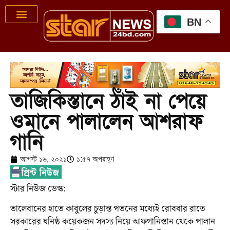
BN
তাজিকিস্তানে ঠাঁই না পেয়ে
ওমানে পালালেন আশরাফ
গানি
আগস্ট ১৬, ২০২১
১:৫৭ অপরাহ্ণ
স্টার নিউজ ডেস্ক:
তালেবানের হাতে কাবুলের চুড়ান্ত পতনের মধ্যেই রোববার রাতে
সরকারের ঘনিষ্ঠ কয়েকজন সদস্য নিয়ে আফগানিস্তান থেকে পালান