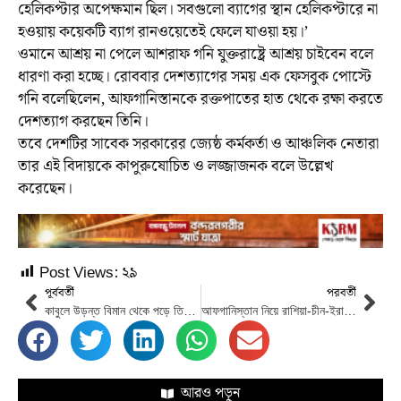
হেলিকপ্টার অপেক্ষমান ছিল। সবগুলো ব্যাগের স্থান হেলিকপ্টারে না
হওয়ায় কয়েকটি ব্যাগ রানওয়েতেই ফেলে যাওয়া হয়।’
ওমানে আশ্রয় না পেলে আশরাফ গনি যুক্তরাষ্ট্রে আশ্রয় চাইবেন বলে
ধারণা করা হচ্ছে। রোববার দেশত্যাগের সময় এক ফেসবুক পোস্টে
গনি বলেছিলেন, আফগানিস্তানকে রক্তপাতের হাত থেকে রক্ষা করতে
দেশত্যাগ করছেন তিনি।
তবে দেশটির সাবেক সরকারের জ্যেষ্ঠ কর্মকর্তা ও আঞ্চলিক নেতারা
তার এই বিদায়কে কাপুরুষোচিত ও লজ্জাজনক বলে উল্লেখ
করেছেন।
Post Views:
২৯
পূর্ববর্তী
পরবর্তী
কাবুলে উড়ন্ত বিমান থেকে পড়ে তিন জন নিহত
আফগানিস্তান নিয়ে রাশিয়া-চীন-ইরান যা বলছে
আরও পড়ুন