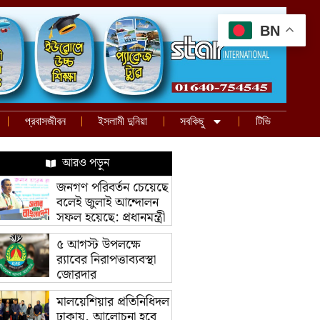
BN
প্রবাসজীবন
ইসলামী দুনিয়া
সবকিছু
টিভি
আরও পড়ুন
জনগণ পরিবর্তন চেয়েছে
বলেই জুলাই আন্দোলন
সফল হয়েছে: প্রধানমন্ত্রী
৫ আগস্ট উপলক্ষে
র‌্যাবের নিরাপত্তাব্যবস্থা
জোরদার
মালয়েশিয়ার প্রতিনিধিদল
ঢাকায়, আলোচনা হবে