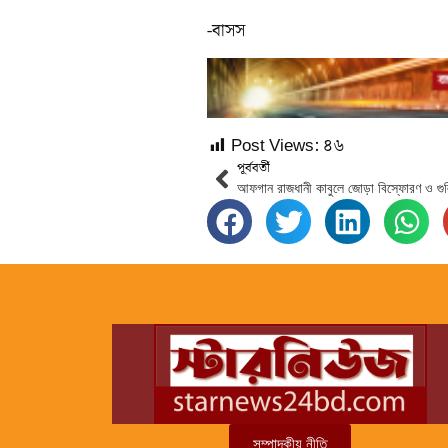
-বাসস
Post Views:
৪৬
পূর্ববর্তী
আফগান রাজধানী কাবুলে জোড়া বিস্ফোরণ ও গু
সম্পাদকীয় নীতি