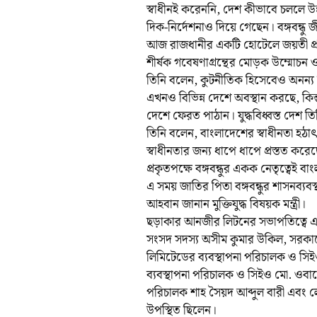
স্বাধীনই করেননি, দেশ কীভাবে চললে উন্ন
দিক-নির্দেশনাও দিয়ে গেছেন। বঙ্গবন্
আজ রাজধানীর একটি হোটেলে জয়তী প্রকা
শীর্ষক গবেষণাগ্রন্থের মোড়ক উম্মোচন 
তিনি বলেন, কুটনীতিক হিসেবেও অনন্য ছিলে
এখনও বিভিন্ন দেশে অবস্থান করছে, কিন্তু
দেশে ফেরত পাঠান। যুদ্ধবিধ্বস্ত দেশ তিন
তিনি বলেন, বাংলাদেশের স্বাধীনতা হঠা
স্বাধীনতার জন্য ধাপে ধাপে প্রস্তত ক
প্রকৃতপক্ষে বঙ্গবন্ধুর একক নেতৃত্বেই বা
এ সময় জাতির পিতা বঙ্গবন্ধুর শাসনব্য
আহবান জানান মুক্তিযুদ্ধ বিষয়ক মন্ত্রী।
ছড়াকার আনজীর লিটনের সভাপতিত্বে এ স
সংসদ সদস্য অসীম কুমার উকিল, সরকারে
লিমিটেডের ব্যবস্থাপনা পরিচালক ও সিই
ব্যবস্থাপনা পরিচালক ও সিইও মো. ওবায়ে
পরিচালক শাহ সৈয়দ আব্দুল বারী এবং লে
উপস্থিত ছিলেন।