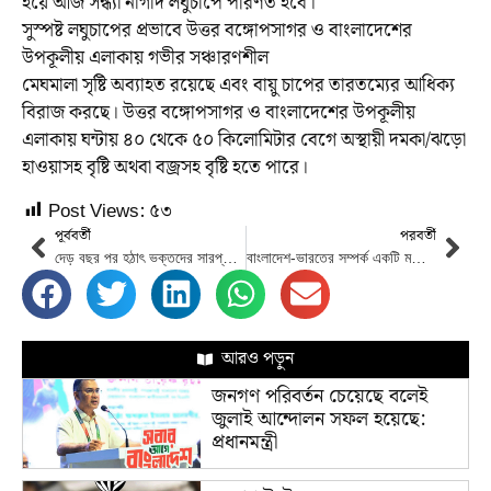
হয়ে আজ সন্ধ্যা নাগাদ লঘুচাপে পরিণত হবে।
সুস্পষ্ট লঘুচাপের প্রভাবে উত্তর বঙ্গোপসাগর ও বাংলাদেশের
উপকূলীয় এলাকায় গভীর সঞ্চারণশীল
মেঘমালা সৃষ্টি অব্যাহত রয়েছে এবং বায়ু চাপের তারতম্যের আধিক্য
বিরাজ করছে। উত্তর বঙ্গোপসাগর ও বাংলাদেশের উপকূলীয়
এলাকায় ঘন্টায় ৪০ থেকে ৫০ কিলোমিটার বেগে অস্থায়ী দমকা/ঝড়ো
হাওয়াসহ বৃষ্টি অথবা বজ্রসহ বৃষ্টি হতে পারে।
Post Views:
৫৩
পূর্ববর্তী
পরবর্তী
দেড় বছর পর হঠাৎ ভক্তদের সারপ্রাইজ দিলেন তাহসান
বাংলাদেশ-ভারতের সম্পর্ক একটি মডেল : পররাষ্ট্রমন্ত্রী
আরও পড়ুন
জনগণ পরিবর্তন চেয়েছে বলেই
জুলাই আন্দোলন সফল হয়েছে:
প্রধানমন্ত্রী