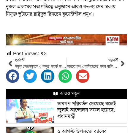
নুরুল আলমের সভাপতিত্বে অনুষ্ঠানে আরও বক্তব্য দেন ঢাকায়
নিযুক্ত ভুটানের রাষ্ট্রদূত রিনচেন কুয়েন্টশীল প্রমুখ।
Post Views:
৪৬
পূর্ববর্তী
পরবর্তী
সমুদ্র বন্দরসমুহকে ৩ নম্বর সতর্ক সংকেত
ভারতে রুশ প্রেসিডেন্টের সফর বাকি বিশ্বকে কী বার্তা দিচ্ছে?
আরও পড়ুন
জনগণ পরিবর্তন চেয়েছে বলেই
জুলাই আন্দোলন সফল হয়েছে:
প্রধানমন্ত্রী
৫ আগস্ট উপলক্ষে র‌্যাবের