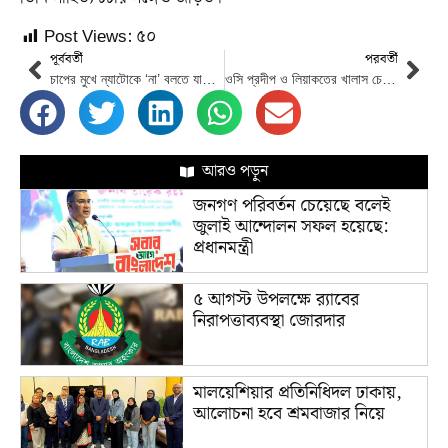
Post Views:
৫০
পূর্ববর্তী
পরবর্তী
চাপের মুখে ন্যাটোকে ‘না’ বলতে যাচ্ছে ইউক্রেন
ওসি প্রদীপ ও লিয়াকতের খালাস চেয়ে হাইকোর্টে আপিল
আরও পড়ুন
জনগণ পরিবর্তন চেয়েছে বলেই
জুলাই আন্দোলন সফল হয়েছে:
প্রধানমন্ত্রী
৫ আগস্ট উপলক্ষে র‌্যাবের
নিরাপত্তাব্যবস্থা জোরদার
মালয়েশিয়ার প্রতিনিধিদল ঢাকায়,
আলোচনা হবে শ্রমবাজার নিয়ে