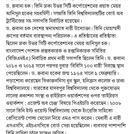
ড. রুবানা হক। তিনি ঢাকা উত্তর সিটি কর্পোরেশনের প্রয়াত মেয়র
আনিসুল হকের সহধর্মিণী। সম্প্রতি তিনি বিশ্ববিদ্যালয়টির বোর্ড অব
ট্রাস্টিজের সহ-সভাপতি নির্বাচিত হয়েছেন।
ড. রুবানা হক দেশের স্বনামখ্যাত নারী উদ্যোক্তা। তিনি মোহাম্মদী
গ্রুপের বর্তমান ব্যবস্থাপনা পরিচালক। এ প্রতিষ্ঠানের প্রতিষ্ঠাতা
ছিলেন ঢাকা উত্তর সিটি কর্পোরেশনের মেয়র আনিসুল হক।
বাংলাদেশ পোশাক প্রস্তুতকারক ও রপ্তানিকারক সমিতির
(বিজিএমইএ) নির্বাচিত প্রথম নারী সভাপতি ছিলেন তিনি। ড. রুবানা
২০১৩ ও ২০১৪ সালে পরপর দুবার ‘বিবিসি ১০০ নারী’ নিবন্ধে স্থান
পেয়েছিলেন। ড. রুবানা হকের জন্ম ১৯৬৪ সালে ৯ ফেব্রুয়ারি।
পড়াশোনা করেছেন ভিকারুননিসা নূন স্কুল, হলিক্রস কলেজ ও ঢাকা
বিশ্ববিদ্যালয়ে। ভারতের যাদবপুর বিশ্ববিদ্যালয় থেকে পুরুষোত্তম
লালের প্রকাশনা সংস্থা ও রাইটারস ওয়ার্কশপের ওপর ‘রাইটারস
ওয়ার্কশপ : এজেন্ট অব চেঞ্জ’ বিষয়ে পিএইচডি করেছেন। ২০০৮
সালে তিনি ইস্ট ওয়েস্ট বিশ্ববিদ্যালয় থেকে ইংরেজি সাহিত্যে
প্রেসিডেন্ট গোল্ড মেডেল নিয়ে এমএ পাস করেন। মেধাবী এ নারী
এসএসসি, এইচএসসিতে বোর্ড সেরা হয়েছিলেন। ব্যবসার পাশাপাশি
তিনি সাহিত্য চর্চার সঙ্গেও জড়িত।