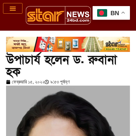
BN
উপাচার্য হলেন ড. রুবানা
হক
ফেব্রুয়ারি ১৫, ২০২২
৯:৫৩ পূর্বাহ্ণ