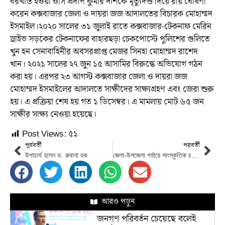
বরখাস্ত হওয়া ওসি প্রদীপ কুমার দাশকে মৃত্যুদণ্ড দিয়ে রায় ঘোষণা
করেন কক্সবাজার জেলা ও দায়রা জজ আদালতের বিচারক মোহাম্মদ
ইসমাইল।২০২০ সালের ৩১ জুলাই রাতে কক্সবাজার-টেকনাফ মেরিন
ড্রাইভ সড়কের টেকনাফের বাহারছড়া চেকপোস্টে পুলিশের গুলিতে
খুন হন সেনাবাহিনীর অবসরপ্রাপ্ত মেজর সিনহা মোহাম্মদ রাশেদ
খান। ২০২১ সালের ২৭ জুন ১৫ আসামির বিরুদ্ধে অভিযোগ গঠন
করা হয়। এরপর ২৩ আগস্ট কক্সবাজার জেলা ও দায়রা জজ
মোহাম্মদ ইসমাইলের আদালতে সাক্ষীদের সাক্ষ্যগ্রহণ এবং জেরা শুরু
হয়। এ প্রক্রিয়া শেষ হয় গত ১ ডিসেম্বর। এ মামলায় মোট ৬৫ জন
সাক্ষীর সাক্ষ্য নেওয়া হয়েছে।
Post Views:
৫১
পূর্ববর্তী
পরবর্তী
উপাচার্য হলেন ড. রুবানা হক
জেলা-উপজেলা পর্যায়ে সাংস্কৃতিক চর্চা বাড়ানোর আহ্বান : বই মেলা উদ্বোধনকালে প্রধানমন্ত্রী
আরও পড়ুন
জনগণ পরিবর্তন চেয়েছে বলেই