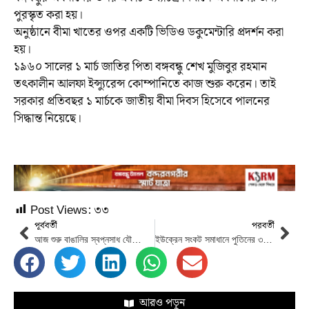
পুরস্কৃত করা হয়।
অনুষ্ঠানে বীমা খাতের ওপর একটি ভিডিও ডকুমেন্টারি প্রদর্শন করা
হয়।
১৯৬০ সালের ১ মার্চ জাতির পিতা বঙ্গবন্ধু শেখ মুজিবুর রহমান
তৎকালীন আলফা ইন্স্যুরেন্স কোম্পানিতে কাজ শুরু করেন। তাই
সরকার প্রতিবছর ১ মার্চকে জাতীয় বীমা দিবস হিসেবে পালনের
সিদ্ধান্ত নিয়েছে।
Post Views:
৩৩
পূর্ববর্তী
পরবর্তী
আজ শুরু বাঙালির স্বপ্নসাধ যৌক্তিক পরিণতির মাস অগ্নিঝরা মার্চ
ইউক্রেন সংকট সমাধানে পুতিনের ৩ শর্ত
আরও পড়ুন