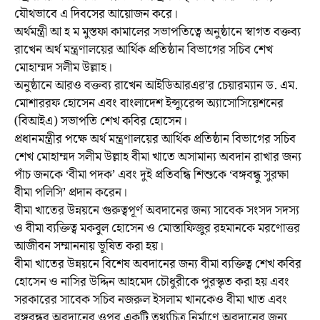
যৌথভাবে এ দিবসের আয়োজন করে।
অর্থমন্ত্রী আ হ ম মুস্তফা কামালের সভাপতিত্বে অনুষ্ঠানে স্বাগত বক্তব্য
রাখেন অর্থ মন্ত্রণালয়ের আর্থিক প্রতিষ্ঠান বিভাগের সচিব শেখ
মোহাম্মদ সলীম উল্লাহ।
অনুষ্ঠানে আরও বক্তব্য রাখেন আইডিআরএর’র চেয়ারম্যান ড. এম.
মোশাররফ হোসেন এবং বাংলাদেশ ইন্স্যুরেন্স অ্যাসোসিয়েশনের
(বিআইএ) সভাপতি শেখ কবির হোসেন।
প্রধানমন্ত্রীর পক্ষে অর্থ মন্ত্রণালয়ের আর্থিক প্রতিষ্ঠান বিভাগের সচিব
শেখ মোহাম্মদ সলীম উল্লাহ বীমা খাতে অসামান্য অবদান রাখার জন্য
পাঁচ জনকে ‘বীমা পদক’ এবং দুই প্রতিবন্ধি শিশুকে ‘বঙ্গবন্ধু সুরক্ষা
বীমা পলিসি’ প্রদান করেন।
বীমা খাতের উন্নয়নে গুরুত্বপূর্ণ অবদানের জন্য সাবেক সংসদ সদস্য
ও বীমা ব্যক্তিত্ব মকবুল হোসেন ও মোস্তাফিজুর রহমানকে মরণোত্তর
আজীবন সম্মাননায় ভূষিত করা হয়।
বীমা খাতের উন্নয়নে বিশেষ অবদানের জন্য বীমা ব্যক্তিত্ব শেখ কবির
হোসেন ও নাসির উদ্দিন আহমেদ চৌধুরীকে পুরস্কৃত করা হয় এবং
সরকারের সাবেক সচিব নজরুল ইসলাম খানকেও বীমা খাত এবং
বঙ্গবন্ধুর অবদানের ওপর একটি তথ্যচিত্র নির্মাণে অবদানের জন্য