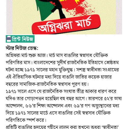
স্টার নিউজ ডেস্ক:
অগ্নিঝরা মার্চ শুরু আজ। মার্চ মাস বাঙালির স্বপ্নসাধ যৌক্তিক
পরিণতির মাস। বাংলাদেশের সুদীর্ঘ রাজনৈতিক ইতিহাসে শ্রেষ্ঠতম
ঘটনা হচ্ছে ১৯৭১ সালের মহান মুক্তিযুদ্ধ। সশস্ত্র স্বাধীনতা সংগ্রামের
এই ঐতিহাসিক ঘটনার মধ্য দিয়ে বাঙালি জাতির কয়েক হাজার
বছরের সামাজিক-রাজনৈতিক স্বপ্নসাধ পূরণ হয়।
১৯৭১ সালে এসে যে রাজনৈতিক সংঘাত তীব্র আকার ধারণ করে
যদিও তার গোড়াপত্তন হয়েছিল বহু বছর আগে। তারপরে ৫২’র ভাষা
আন্দোলন, ৬৬’র শিক্ষা আন্দোলন এবং ৬৯’র গণ অভ্যুন্থানের মধ্য
দিয়ে ১৯৭১ সালের মার্চে এসে বাঙালির সেই স্বপ্নসাধ যৌক্তিক
পরিণতিকে স্পর্শ করে।
প্রতিটি বাঙালির হৃদয়ের গহীনে লালন করা তখনো অধরা ‘স্বাধীনতা’