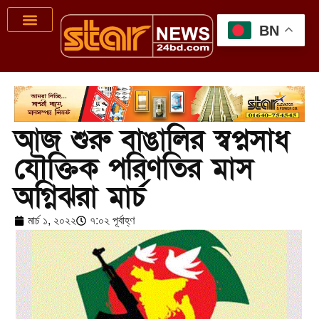
BN
আজ শুরু বাঙালির স্বপ্নসাধ
যৌক্তিক পরিণতির মাস
অগ্নিঝরা মার্চ
মার্চ ১, ২০২২
৭:০২ পূর্বাহ্ণ