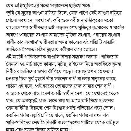
যেন অগ্নিস্ফুলিঙ্গের মতো সারাদেশে ছড়িয়ে পড়ে।
‘তুমি যে সুরের আগুন ছড়িয়ে দিলে, মোর প্রাণে সেই আগুন ছড়িয়ে
গেলো সবখানে, সবখানে’, কবি গুরু রবীন্দ্রনাথ ঠাকুরের মতো
বাংলাদেশের স্বাধীনতার স্রষ্টা বঙ্গবন্ধু শেখ মুজিবুর রহমানের ৭ মার্চের
ভাষণে ‘এবারের সংগ্রাম আমাদের মুক্তির সংগ্রাম, এবারের সংগ্রাম
স্বাধীনতার সংগ্রাম’ স্বাধীনতার অমর কাব্যের এই পঙিÍটি বাঙালি
জাতিকে ইস্পাত কঠিন দৃঢ়তায় বলীয়ান করে তোলে।
এই মার্চেই পাকিস্তানকে বাঙালি বিদায় সম্ভাষণ জানায়। পাকিস্তানি
সৈন্যরা ২৫ মার্চ রাতে কামান, মর্টার, রাইফেল নিয়ে অতর্কিতে ঘুমন্ত
নিরীহ বাঙালিদের ওপর ঝাঁপিয়ে পড়ে। বঙ্গবন্ধু তখন গ্রেফতার
হওয়ার ঠিক পূর্ব মুহূর্তে তাঁর সর্বশেষ বাণী বাংলার মানুষের কাছে
পাঠান এই বলে, ‘এই হয়তো তোমাদের জন্য আমার শেষ বাণী।
আজকে থেকে বাংলাদেশ একটি স্বাধীন দেশ। যে যেখানেই থেকে
থাক, যে অবস্থায়ই থাক, হাতে যার যা আছে তাই নিয়ে দখলদার
সেনাবাহিনীর বিরুদ্ধে শেষ নিঃশ্বাস পর্যন্ত প্রতিরোধ গড়ে তোল।
ততদিন পর্যন্ত লড়াই চালিয়ে যাবে, যতদিন পর্যন্ত না দখলদার
পাকিস্তানিদের শেষ সৈনিকটি বাংলাদেশের মাটিতে থেকে বহিষ্কৃত
হচ্ছে এবং চূড়ান্ত বিজয় অর্জিত হচ্ছে।’