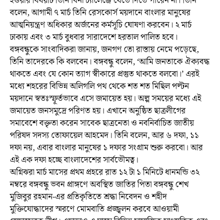
হওয়ার বিষয়টি তিনি বিনা চ্যালেঞ্জে যেতে দিতে পারেন না। তিনি
বলেন, আগামী ৭ মার্চ তিনি রেসকোর্স ময়দানে বাংলার মানুষের
আত্মনিয়ন্ত্রণ অধিকার অর্জনের কর্মসূচি ঘোষণা করবেন। ২ মার্চ
ঢাকায় এবং ৩ মার্চ বুধবার সারাদেশে হরতাল পালিত হবে।
বঙ্গবন্ধুকে সাংবাদিকরা জানায়, জনগণ তো রাস্তায় নেমে পড়েছে,
তিনি তাদেরকে কি বলবেন। বঙ্গবন্ধু বলেন, ‘আমি জনতাকে ঐক্যবদ্ধ
থাকতে এবং যে কোন ত্যাগ স্বীকারে প্রস্তুত থাকতে বলবো।’ এরই
মধ্যে শহরের বিভিন্ন অলিগলি পথ থেকে শত শত মিছিল পল্টন
ময়দানে স্বতঃস্ফূর্তভাবে এসে জমায়েত হয়। অল্প সময়ের মধ্যে এই
জমায়েত জনসমুদ্রে পরিণত হয়। এখানে অনুষ্ঠিত ছাত্রলীগের
সমাবেশে বক্তৃতা করেন সাবেক ছাত্রনেতা ও নবনির্বাচিত জাতীয়
পরিষদ সদস্য তোফায়েল আহমেদ। তিনি বলেন, আর ৬ দফা, ১১
দফা নয়, এবার বাংলার মানুষের ১ দফার সংগ্রাম শুরু করবো। আর
এই এক দফা হচ্ছে বাংলাদেশের সার্বভৌমত্ব।
অগ্নিঝরা মার্চ মাসের প্রথম প্রহরে রাত ১২ টা ১ মিনিটে ধানমন্ডি ৩২
নম্বরে বঙ্গবন্ধু ভবন প্রাঙ্গণে অবস্থিত জাতির পিতা বঙ্গবন্ধু শেখ
মুজিবুর রহমান-এর প্রতিকৃতিতে শ্রদ্ধা নিবেদন ও শহীদ
মুক্তিযোদ্ধাদের স্মরণে মোমবাতি প্রজ্জ্বলন করবে আওয়ামী