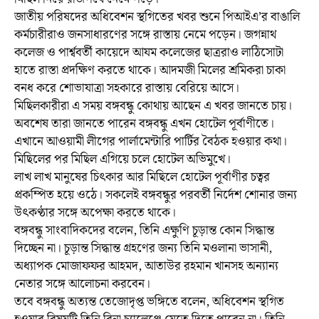
জাতীয় পরিষদের অধিবেশন স্থগিতের খবর শুনে পিআইএ’র বাঙালি
কর্মচারীরাও জনসাধারণের সঙ্গে রাস্তায় নেমে পড়েন। জগন্নাথ
কলেজ ও পার্শ্ববর্তী কায়েদে আযম কলেজের ছাত্ররাও লাঠিসোটা
হাতে রাস্তা প্রদক্ষিণ করতে থাকে। আদমজী মিলের শ্রমিকরা চাকা
বনধ করে শোভাযাত্রা সহকারে রাস্তায় বেরিয়ে আসে।
মিছিলকারীরা এ সময় বঙ্গবন্ধু কোথায় আছেন এ খবর জানতে চায়।
অবশেষ তারা জানতে পারেন বঙ্গবন্ধু এখন হোটেল পূর্বাণীতে।
এখানে আওয়ামী লীগের পার্লামেন্টারি পার্টির বৈঠক হওয়ার কথা।
মিছিলের পর মিছিল এগিয়ে চলে হোটেল অভিমুখে।
লাখ লাখ মানুষের চিৎকার আর মিছিলে হোটেল পূর্বাণীর চত্বর
প্রকম্পিত হয়ে ওঠে। সকলেই বঙ্গবন্ধুর পরবর্তী নির্দেশ শোনার জন্য
উৎকণ্ঠার সঙ্গে অপেক্ষা করতে থাকে।
বঙ্গবন্ধু সাংবাদিকদের বলেন, তিনি এক্ষুণি চূড়ান্ত কোন সিদ্ধান্ত
দিচ্ছেন না। চূড়ান্ত সিদ্ধান্ত গ্রহণের জন্য তিনি মওলানা ভাসানী,
অধ্যাপক মোজাফফর আহমদ, আতাউর রহমান খানসহ অন্যান্য
নেতার সঙ্গে আলোচনা করবেন।
তবে বঙ্গবন্ধু অত্যন্ত তেজোদৃপ্ত ভঙ্গিতে বলেন, অধিবেশন স্থগিত