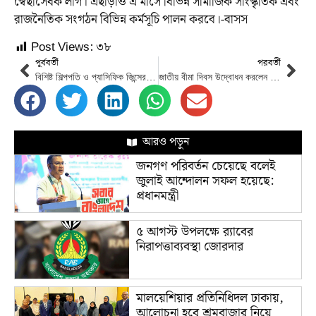
স্বেছাসেবক লীগ। এছাড়াও এ মাসে বিভিন্ন সামাজিক সাংস্কৃতিক এবং
রাজনৈতিক সংগঠন বিভিন্ন কর্মসূচি পালন করবে।-বাসস
Post Views:
৩৮
পূর্ববর্তী
পরবর্তী
বিশিষ্ট শিল্পপতি ও প্যাসিফিক জিন্সের চেয়ারম্যান আলহাজ্ব নাছির উদ্দীনের ইন্তেকাল
জাতীয় বীমা দিবস উদ্বোধন করলেন প্রধানমন্ত্রী
আরও পড়ুন
জনগণ পরিবর্তন চেয়েছে বলেই
জুলাই আন্দোলন সফল হয়েছে:
প্রধানমন্ত্রী
৫ আগস্ট উপলক্ষে র‌্যাবের
নিরাপত্তাব্যবস্থা জোরদার
মালয়েশিয়ার প্রতিনিধিদল ঢাকায়,
আলোচনা হবে শ্রমবাজার নিয়ে