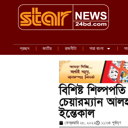
প্রচ্ছদ
জাতীয়
রাজনীতি
সারা বাংলা
সা
বিশিষ্ট শিল্পপত
চেয়ারম্যান আলহা
ইন্তেকাল
ফেব্রুয়ারি ২৮, ২০২২
১১:৩৪ পূর্বাহ্ণ