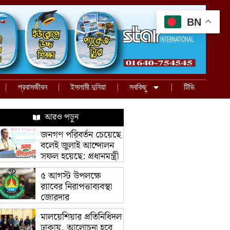
BN
প্রবাসজীবন
ইসলামী দুনিয়া
সবকিছু
টিভি
আরও পড়ুন
জনগণ পরিবর্তন চেয়েছে
বলেই জুলাই আন্দোলন
সফল হয়েছে: প্রধানমন্ত্রী
৫ আগস্ট উপলক্ষে
র‌্যাবের নিরাপত্তাব্যবস্থা
জোরদার
মালয়েশিয়ার প্রতিনিধিদল
ঢাকায়, আলোচনা হবে