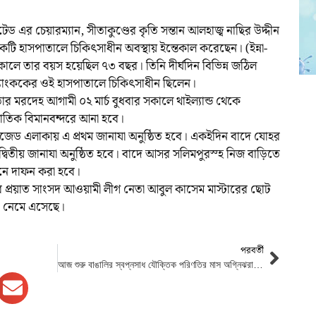
িটেড এর চেয়ারম্যান, সীতাকুণ্ডের কৃতি সন্তান আলহাজ্ব নাছির উদ্দীন
ি হাসপাতালে চিকিৎসাধীন অবস্থায় ইন্তেকাল করেছেন। (ইন্না-
ত্যুকালে তার বয়স হয়েছিল ৭৩ বছর। তিনি দীর্ঘদিন বিভিন্ন জঠিল
যাংককের ওই হাসপাতালে চিকিৎসাধীন ছিলেন।
াঁর মরদেহ আগামী ০২ মার্চ বুধবার সকালে থাইল্যান্ড থেকে
্জাতিক বিমানবন্দরে আনা হবে।
পিজেড এলাকায় এ প্রথম জানাযা অনুষ্ঠিত হবে। একইদিন বাদে যোহর
দ্বিতীয় জানাযা অনুষ্ঠিত হবে। বাদে আসর সলিমপুরস্হ নিজ বাড়িতে
ানে দাফন করা হবে।
ডের প্রয়াত সাংসদ আওয়ামী লীগ নেতা আবুল কাসেম মাস্টারের ছোট
ায়া নেমে এসেছে।
পরবর্তী
আজ শুরু বাঙালির স্বপ্নসাধ যৌক্তিক পরিণতির মাস অগ্নিঝরা মার্চ