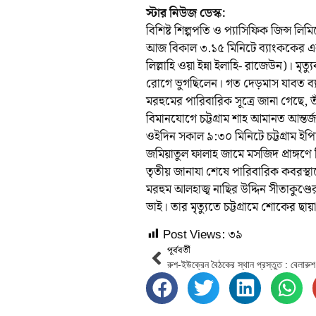
স্টার নিউজ ডেস্ক:
বিশিষ্ট শিল্পপতি ও প্যাসিফিক জিন্স লিম
আজ বিকাল ৩.১৫ মিনিটে ব্যাংককের একট
লিল্লাহি ওয়া ইন্না ইলাহি- রাজেউন)। মৃ
রোগে ভুগছিলেন। গত দেড়মাস যাবত ব্
মরহুমের পারিবারিক সূত্রে জানা গেছে, ত
বিমানযোগে চট্টগ্রাম শাহ আমানত আন্তর
ওইদিন সকাল ৯:৩০ মিনিটে চট্টগ্রাম ই
জমিয়াতুল ফালাহ জামে মসজিদ প্রাঙ্গণে 
তৃতীয় জানাযা শেষে পারিবারিক কবরস্থ
মরহুম আলহাজ্ব নাছির উদ্দিন সীতাকুণ্
ভাই। তার মৃত্যুতে চট্টগ্রামে শোকের ছ
Post Views:
৩৯
পূর্ববর্তী
রুশ-ইউক্রেন বৈঠকের স্থান প্রস্তুত : বেলারুশ