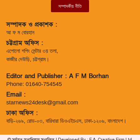
সম্পাদকীয় নীতি
সম্পাদক ও প্রকাশক :
আ ফ ম বোরহান
চট্টগ্রাম অফিস :
এপোলো শপিং সেন্টার ৩য় তলা,
কাজীর দেউড়ি, চট্টগ্রাম।
Editor and Publisher : A F M Borhan
Phone: 01640-754545
Email :
starnews24desk@gmail.com
ঢাকা অফিস :
বাড়ি-২৬৯, রোড-০৩, বারিধারা ডিওএইচএস, ঢাকা-১২০৬, বাংলাদেশ।
© সর্বস্বত্ব স্বত্বাধিকার সংরক্ষিত | Developed By : F.A. Creative Firm Ltd.