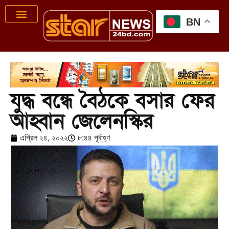
BN
যুদ্ধ বন্ধে বৈঠকে বসার ফের
আহ্বান জেলেনস্কির
এপ্রিল ২৪, ২০২২
৮:৪৪ পূর্বাহ্ণ