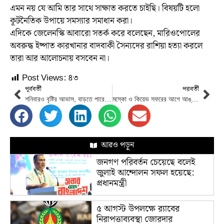
এমন নয় যে আমি তার সাথে সাক্ষাত করতে চাইছি। বিষয়টি হলো
কূটনৈতিক উপায়ে সমস্যার সমাধান করা।
এদিকে জেলেনস্কি আবারো সতর্ক করে বলেছেন, মারিওপোলের
অবরুদ্ধ ইষ্পাত কারখানার বাদবাকী সৈন্যদের রাশিয়া হত্যা করলে
তারা আর আলোচনায় বসবেন না।
Post Views:
৪৩
পূর্ববর্তী
পরবর্তী
শনিবারও বৃষ্টির আভাস, বাড়তে পারে গরম
মস্কো ও কিয়েভ সফরের আগে আঙ্কারা সফর করবেন জাতিসংঘ মহসচিব
আরও পড়ুন
জনগণ পরিবর্তন চেয়েছে বলেই
জুলাই আন্দোলন সফল হয়েছে:
প্রধানমন্ত্রী
৫ আগস্ট উপলক্ষে র‌্যাবের
নিরাপত্তাব্যবস্থা জোরদার