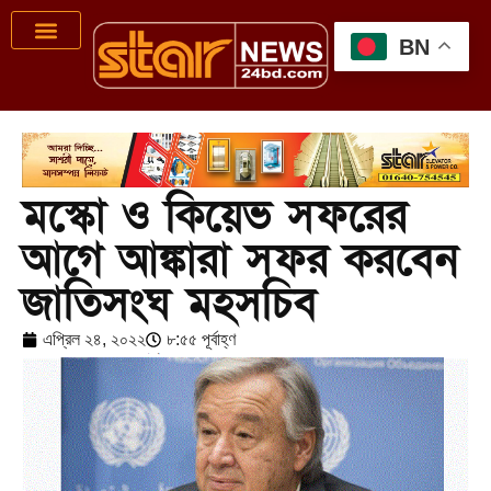
BN
মস্কো ও কিয়েভ সফরের
আগে আঙ্কারা সফর করবেন
জাতিসংঘ মহসচিব
এপ্রিল ২৪, ২০২২
৮:৫৫ পূর্বাহ্ণ