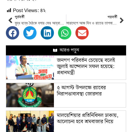
Post Views:
৪২
পূর্ববর্তী
পরবর্তী
যুদ্ধ বন্ধে বৈঠকে বসার ফের আহ্বান জেলেনস্কির
সারাদেশে আজ দিন ও রাতের তাপমাত্রা বাড়তে পারে
আরও পড়ুন
জনগণ পরিবর্তন চেয়েছে বলেই
জুলাই আন্দোলন সফল হয়েছে:
প্রধানমন্ত্রী
৫ আগস্ট উপলক্ষে র‌্যাবের
নিরাপত্তাব্যবস্থা জোরদার
মালয়েশিয়ার প্রতিনিধিদল ঢাকায়,
আলোচনা হবে শ্রমবাজার নিয়ে