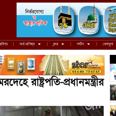
রাবিশ্ব
অর্থ-বাণিজ্য
বন্দর
পর্যটন
খেলাধুলা
মরদেহে রাষ্ট্রপতি-প্রধানমন্ত্রীর