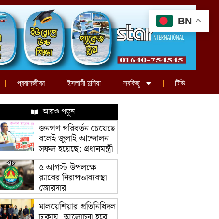
BN
প্রবাসজীবন
ইসলামী দুনিয়া
সবকিছু
টিভি
আরও পড়ুন
জনগণ পরিবর্তন চেয়েছে
বলেই জুলাই আন্দোলন
সফল হয়েছে: প্রধানমন্ত্রী
৫ আগস্ট উপলক্ষে
র‌্যাবের নিরাপত্তাব্যবস্থা
জোরদার
মালয়েশিয়ার প্রতিনিধিদল
ঢাকায়, আলোচনা হবে