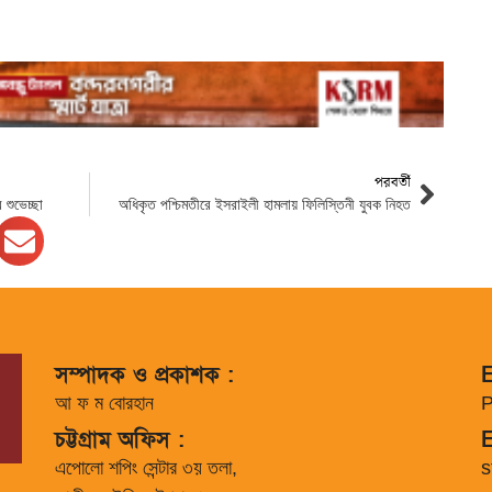
পরবর্তী
 শুভেচ্ছা
অধিকৃত পশ্চিমতীরে ইসরাইলী হামলায় ফিলিস্তিনী যুবক নিহত
সম্পাদক ও প্রকাশক :
E
আ ফ ম বোরহান
P
চট্টগ্রাম অফিস :
E
এপোলো শপিং সেন্টার ৩য় তলা,
s