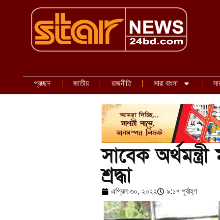
প্রচ্ছদ
জাতীয়
রাজনীতি
সারা বাংলা
সা
সাবেক অর্থমন্ত্রী 
শ্রদ্ধা
এপ্রিল ৩০, ২০২২
৯:১৭ পূর্বাহ্ণ