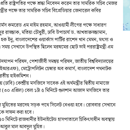
প্রতি রাষ্ট্রপতির পক্ষে শ্রদ্ধা নিবেদন করেন তার সামরিক সচিব মেজর
্ত্রীর পক্ষে তার সামরিক সচিব বিগ্রেডিয়ার জেনারেল কবির
াট আর্মস কমরেড এম নাইম রহমান, আওয়ামী লীগের পক্ষে সাধারণ
্দুর রাজ্জাক, মতিয়া চৌধুরী, ঢাবি উপাচার্য ড. আখতারুজ্জামান,
ুল হক ইনু, বাংলাদেশের ওয়ার্কাস পার্টির রাশেদ খান মেমন, মৎস্য ও
 সময় সেখানে উপস্থিত ছিলেন মরহুমের ছোট ভাই পররাষ্ট্রমন্ত্রী এম
 উদযাপন পরিষদ, পেশাজীবী সমন্বয় পরিষদ, জাতীয় বিশ্ববিদ্যালয়ের
 (ইআরএফ), মেট্রোপলিটন চেম্বার অব কমার্স, বাংলাদেশ পথনাটক
 ভারতীয় হাইকমিশন।
 (ঢাবি) কেন্দ্রীয় মসজিদে সাবেক এই অর্থমন্ত্রীর দ্বিতীয় নামাজে
র (৩০ এপ্রিল) বেলা ১টা ৫ মিনিটে গুলশান আজাদ মসজিদে তার
বদুল মুহিতের মরদেহ সড়ক পথে সিলেট নেওয়া হবে। রোববার সেখানে
াকে দাফন করা হবে।
া ৫০ মিনিটে রাজধানীর ইউনাইটেড হাসপাতালে চিকিৎসাধীন অবস্থায়
্রী আবুল মাল আবদুল মুহিত।