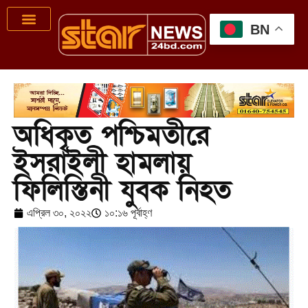
BN
অধিকৃত পশ্চিমতীরে
ইসরাইলী হামলায়
ফিলিস্তিনী যুবক নিহত
এপ্রিল ৩০, ২০২২
১০:১৬ পূর্বাহ্ণ