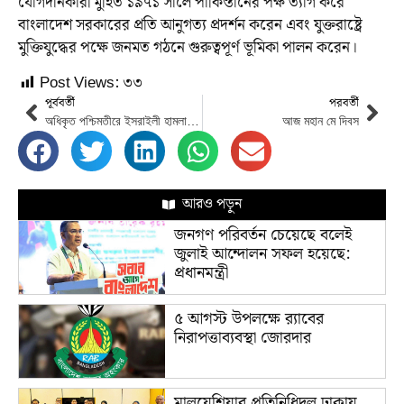
যোগদানকারী মুহিত ১৯৭১ সালে পাকিস্তানের পক্ষ ত্যাগ করে
বাংলাদেশ সরকারের প্রতি আনুগত্য প্রদর্শন করেন এবং যুক্তরাষ্ট্রে
মুক্তিযুদ্ধের পক্ষে জনমত গঠনে গুরুত্বপূর্ণ ভূমিকা পালন করেন।
Post Views:
৩৩
পূর্ববর্তী
পরবর্তী
অধিকৃত পশ্চিমতীরে ইসরাইলী হামলায় ফিলিস্তিনী যুবক নিহত
আজ মহান মে দিবস
আরও পড়ুন
জনগণ পরিবর্তন চেয়েছে বলেই
জুলাই আন্দোলন সফল হয়েছে:
প্রধানমন্ত্রী
৫ আগস্ট উপলক্ষে র‌্যাবের
নিরাপত্তাব্যবস্থা জোরদার
মালয়েশিয়ার প্রতিনিধিদল ঢাকায়,