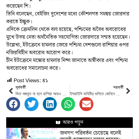
করেছেন শি।
তিনি বলেছেন, বেইজিং দুদেশের মধ্যে কৌশলগত সমন্বয় জোরদার
করতে ইচ্ছুক।
এদিকে ক্রেমলিন থেকে বলা হয়েছে, পশ্চিমের অবৈধ অবরোধের
মুখে উভয় নেতা অর্থনৈতিক সহযোগিতা জোরদারে সম্মত হয়েছেন।
উল্লেখ্য, ইউক্রেনে হামলার জেরে পশ্চিমা দেশগুলো রাশিয়ার ওপর
নজিরবিহীন অবরোধ আরোপ করে।
চীন ইউক্রেনে মস্কোর হামলার নিন্দা জানাতে অস্বীকার এবং পশ্চিমা
অবরোধের সমালোচনা করে।
Post Views:
৪১
পূর্ববর্তী
পরবর্তী
ভিত মজবুত না হলে রাশিয়া আরও বেশি আগ্রাসন চালাবে : জেলেনস্কি
ইসরাইলি বাহিনীর গুলিতে জেনিনে তিন ফিলিস্তিনি যুবক নিহত
আরও পড়ুন
জনগণ পরিবর্তন চেয়েছে বলেই