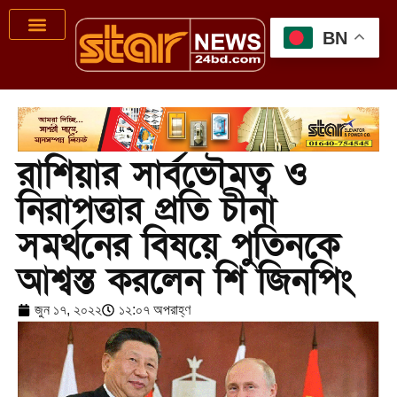
BN
রাশিয়ার সার্বভৌমত্ব ও
নিরাপত্তার প্রতি চীনা
সমর্থনের বিষয়ে পুতিনকে
আশ্বস্ত করলেন শি জিনপিং
জুন ১৭, ২০২২
১২:০৭ অপরাহ্ণ