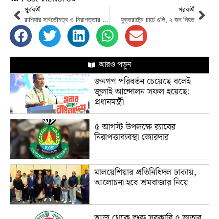
পূর্ববর্তী
পরবর্তী
রাশিয়ার সার্বভৌমত্ব ও নিরাপত্তার প্রতি চীনা সমর্থনের বিষয়ে পুতিনকে আশ্বস্ত করলেন শি জিনপিং
যুক্তরাষ্ট্রে চার্চে গুলি, ২ জন নিহত
আরও পড়ুন
জনগণ পরিবর্তন চেয়েছে বলেই
জুলাই আন্দোলন সফল হয়েছে:
প্রধানমন্ত্রী
৫ আগস্ট উপলক্ষে র‌্যাবের
নিরাপত্তাব্যবস্থা জোরদার
মালয়েশিয়ার প্রতিনিধিদল ঢাকায়,
আলোচনা হবে শ্রমবাজার নিয়ে
আজ থেকে শুরু সরকারি ৫ ভাতার