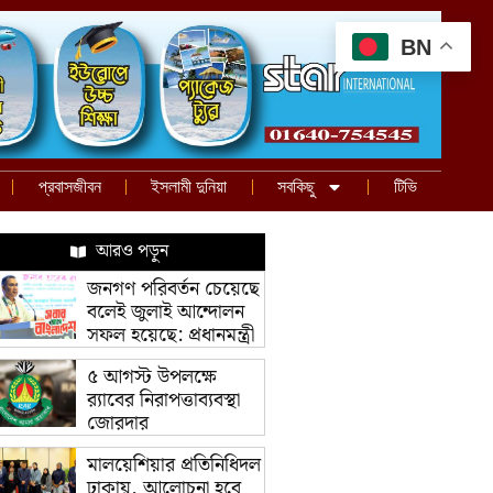
BN
প্রবাসজীবন
ইসলামী দুনিয়া
সবকিছু
টিভি
আরও পড়ুন
জনগণ পরিবর্তন চেয়েছে
বলেই জুলাই আন্দোলন
সফল হয়েছে: প্রধানমন্ত্রী
৫ আগস্ট উপলক্ষে
র‌্যাবের নিরাপত্তাব্যবস্থা
জোরদার
মালয়েশিয়ার প্রতিনিধিদল
ঢাকায়, আলোচনা হবে