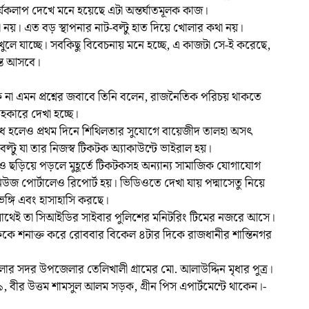
কলাপ দেখে মনে হয়েছে এটা অন্তর্ঘাতমূলক কাজ।
নয়। এত বড় স্থাপনার নাট-বল্টু হাত দিয়ে খোলার কথা নয়।
ুলে যাচ্ছে। সবকিছু বিবেচনায় মনে হচ্ছে, এ কাজটা সে-ই করেছে,
্তে আসবে।
া এমন প্রশ্নের জবাবে তিনি বলেন, রাজনৈতিক পরিচয় থাকতে
সহকারে দেখা হচ্ছে।
িষেধ হলেও প্রথম দিনে শিথিলতার সুযোগে বায়েজীদ তালহা অসৎ
-বল্টু যা তার নিজস্ব টিকটক অ্যাকাউন্টে ভাইরাল হয়।
 ছড়িয়ে পড়লে মুহূর্তে টিকটকসহ অন্যান্য সামাজিক যোগাযোগ
নিউজ পোর্টালেও রিপোর্ট হয়। ভিডিওতে দেখা যায় পদ্মাসেতু নিয়ে
ঙ্গভঙ্গি এবং হাসাহাসি করছে।
থেই তা সিআইডির সাইবার পুলিশের মনিটরিং টিমের নজরে আসে।
বককে শনাক্ত করে রোববার বিকেল ৪টার দিকে রাজধানীর শান্তিনগর
র সদর উপজেলার তেলিখালী গ্রামের মো. আলাউদ্দিন মৃধার পুত্র।
১, বীর উত্তম শামসুল আলম সড়ক, গ্রীন পিস এপার্টমেন্টে থাকেন।-