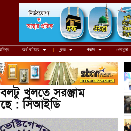
রাবিশ্ব
অর্থ-বাণিজ্য
বন্দর
পর্যটন
খেলাধুলা
 বলটু খুলতে সরঞ্জাম
েছে : সিআইডি