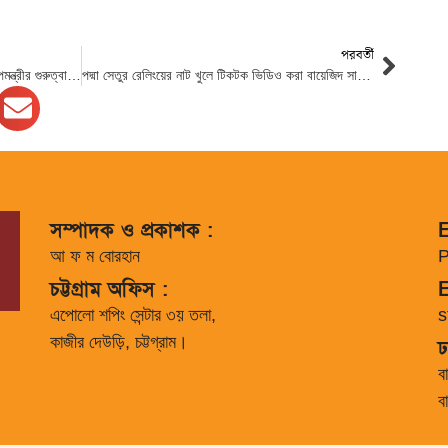
পরবর্তী
জনগণের চাহিদা পূরণের সক্ষমতা সৃষ্টিতে শিক্ষা উপমন্ত্রীর গুরুত্বারোপ
পদ্মা সেতুর রেলিংয়ের নাট খুলে টিকটক ভিডিও করা বায়েজিদ সাতদিনের রিমান্ডে
সম্পাদক ও প্রকাশক :
E
আ ফ ম বোরহান
P
চট্টগ্রাম অফিস :
E
এপোলো শপিং সেন্টার ৩য় তলা,
s
কাজীর দেউড়ি, চট্টগ্রাম।
ঢ
ব
ব