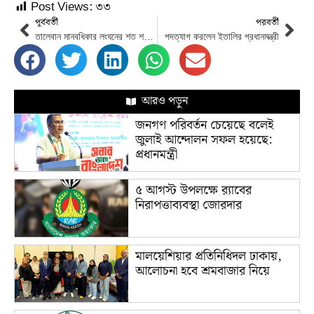
Post Views:
৩৩
পূর্ববর্তী
পরবর্তী
তালেবান মানবধিকার লংঘনের শত শত ঘটনার রেকর্ড জাতিসংঘে
পদত্যাগ করলেন ইতালির প্রধানমন্ত্রী
আরও পড়ুন
জনগণ পরিবর্তন চেয়েছে বলেই
জুলাই আন্দোলন সফল হয়েছে:
প্রধানমন্ত্রী
৫ আগস্ট উপলক্ষে র‌্যাবের
নিরাপত্তাব্যবস্থা জোরদার
মালয়েশিয়ার প্রতিনিধিদল ঢাকায়,
আলোচনা হবে শ্রমবাজার নিয়ে