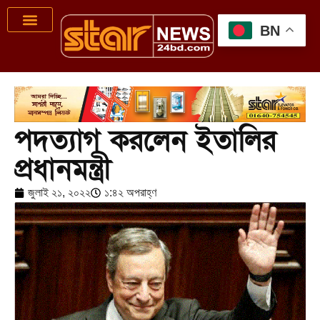
BN
পদত্যাগ করলেন ইতালির
প্রধানমন্ত্রী
জুলাই ২১, ২০২২
১:৪২ অপরাহ্ণ