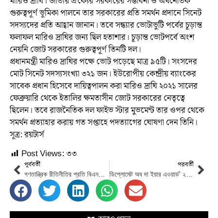
মারিও দ্রাঘি। জাতীয় ঐক্যের সরকারের সম্ভাবনা ও অর্থনৈতিক
গুরুত্বপূর্ণ ভূমিকা পালনে তার সরকারের প্রতি সমর্থন প্রদানে সিনেট
সদস্যদের প্রতি আহ্বান জানান। তবে সন্ধ্যার ভোটাভুটি পর্বের চূড়ান্ত
ফলাফল মারিও দ্রাঘির জন্য ছিল হতাশার। চূড়ান্ত ভোটপর্বে অংশ
নেয়নি জোট সরকারের গুরুত্বপূর্ণ তিনটি দল।
প্রধানমন্ত্রী মারিও দ্রাঘির পক্ষে ভোট পড়েছে মাত্র ৯৫টি। সংসদের
মোট সিনেট সদস্যসংখ্যা ৩২১ জন। ইউরোপীয় কেন্দ্রীয় ব্যাংকের
সাবেক প্রধান হিসেবে দায়িত্বপালন করা মারিও দ্রাঘি ২০২১ সালের
ফেব্রুয়ারি থেকে ইতালির ক্ষমতাসীন জোট সরকারের নেতৃত্বে
ছিলেন। তবে রাজনৈতিক দল ফাইভ স্টার মুভমেন্ট তার ওপর থেকে
সমর্থন প্রত্যাহার করায় গত সপ্তাহে পদত্যাগের ঘোষণা দেন তিনি।
সূত্র: রয়টার্স
Post Views:
৩৩
পূর্ববর্তী
পরবর্তী
গণতান্ত্রিক রীতিনীতির প্রতি বিএনপির কোন আস্থা নেই: ওবাইদুল কাদের
ডিপ্লোমেট অব দা ইয়ার এওয়ার্ড’ ২২ অর্জন করায় যুক্তরাজ্যের লন্ডনে নিযুক্ত বাংলাদেশ হাই কমিশনার কে সীতাকুণ্ড সমিতি ইউকে এর অভিনন্দন