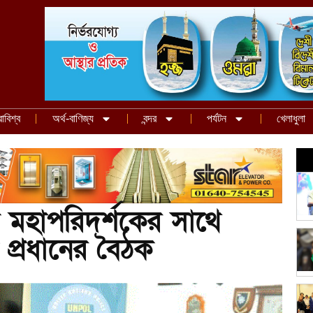
রাবিশ্ব
অর্থ-বাণিজ্য
বন্দর
পর্যটন
খেলাধুলা
 মহাপরিদর্শকের সাথে
প্রধানের বৈঠক