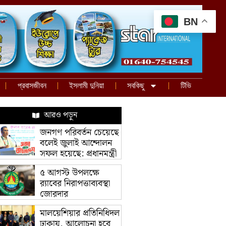
BN
প্রবাসজীবন
ইসলামী দুনিয়া
সবকিছু
টিভি
আরও পড়ুন
জনগণ পরিবর্তন চেয়েছে
বলেই জুলাই আন্দোলন
সফল হয়েছে: প্রধানমন্ত্রী
৫ আগস্ট উপলক্ষে
র‌্যাবের নিরাপত্তাব্যবস্থা
জোরদার
মালয়েশিয়ার প্রতিনিধিদল
ঢাকায়, আলোচনা হবে