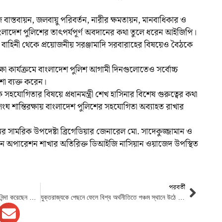
িজি বাস্তবায়ন, জলবায়ু পরিবর্তন, নারীর ক্ষমতায়ন, মানবাধিকার ও
 বাংলাদেশ পুলিশের তাৎপর্যপূর্ণ অবদানের কথা তুলে ধরেন আইজিপি।
লিশ বাহিনী থেকে প্রয়োজনীয় সরঞ্জামাদি সরবারাহের বিষয়েও বৈঠকে
্ষা কার্যক্রমে বাংলাদেশ পুলিশ আগামী দিনগুলোতেও সর্বোচ্চ
শা ব্যক্ত করেন।
বিক সহযোগিতার বিষয়ে প্রধানমন্ত্রী শেখ হাসিনার বিশেষ গুরুত্বের কথা
 শান্তিরক্ষায় বাংলাদেশ পুলিশের সহযোগিতা অব্যাহত রাখার
র সামরিক উপদেষ্টা ব্রিগেডিয়ার জেনারেল মো. সাদেকুজ্জামান ও
এন অপারেশন শাখার অতিরিক্ত ডিআইজি নাসিয়ান ওয়াজেদ উপস্থিত
পরবর্তী
গণতন্ত্রের উপর ট্রাম্পের চরমপন্থী আক্রমণের নিন্দা করেছেন জো বাইডেন
যুক্তরাজ্যকে পেছনে ফেলে বিশ্ব অর্থনীতিতে পঞ্চম স্থানে উঠে এসেছে ভারত