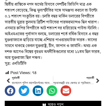
দ্বিতীয় প্রান্তিকে নগদ অর্থের হিসাবে দেশটির জিডিপি মাত্র এক
শতাংশ বেড়েছে, কিন্তু মূল্যস্ফীতির সঙ্গে সামঞ্জস্য করলে তা উল্টো
০.১ শতাংশ সংকুচিত হয়। চলতি বছর মার্কিন ডলারের বিপরীতে
ভারতীয় মুদ্রার তুলনায় ব্রিটিশ পাউন্ডের পারফরম্যান্সও ছিল খারাপ।
এসময়ে রুপির বিপরীতে আট শতাংশ দর হারিয়েছে পাউন্ড স্টার্লিং।
আইএমএফের পূর্বাভাস বলছে, ডলারের শর্তে বর্ষিক হিসাবে এ বছর
যুক্তরাজ্যকে ছাড়িয়ে যাচ্ছে এশিয়ার পাওয়ারহাউজ ভারত। তাদের
সামনে থাকছে কেবল যুক্তরাষ্ট্র, চীন, জাপান ও জার্মানি। অথচ এক
দশক আগেও বিশ্বের বৃহত্তম অর্থনীতিগুলোর মধ্যে ১১তম ছিল ভারত,
আর যুক্তরাজ্য ছিল পঞ্চম।
সূত্র: এনডিটিভি
Post Views:
৭৪
পূর্ববর্তী
পরবর্তী
বাংলাদেশ পুলিশ মহাপরিদর্শকের সাথে জাতিসংঘ পুলেশ প্রধানের বৈঠক
প্রধানমন্ত্রী চার জেলার চা শ্রমিকদের কথা শুনলেন, ঘর দেওয়ার আশ্বাস দিলেন
আরও পড়ুন