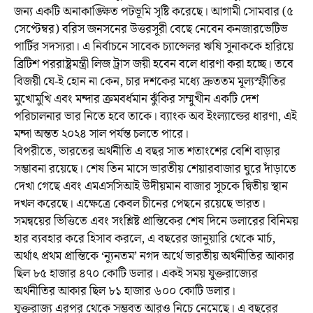
জন্য একটি অনাকাঙ্ক্ষিত পটভূমি সৃষ্টি করেছে। আগামী সোমবার (৫
সেপ্টেম্বর) বরিস জনসনের উত্তরসূরী বেছে নেবেন কনজারভেটিভ
পার্টির সদস্যরা। এ নির্বাচনে সাবেক চ্যান্সেলর ঋষি সুনাককে হারিয়ে
ব্রিটিশ পররাষ্ট্রমন্ত্রী লিজ ট্রাস জয়ী হবেন বলে ধারণা করা হচ্ছে। তবে
বিজয়ী যে-ই হোন না কেন, চার দশকের মধ্যে দ্রুততম মূল্যস্ফীতির
মুখোমুখি এবং মন্দার ক্রমবর্ধমান ঝুঁকির সম্মুখীন একটি দেশ
পরিচালনার ভার নিতে হবে তাকে। ব্যাংক অব ইংল্যান্ডের ধারণা, এই
মন্দা অন্তত ২০২৪ সাল পর্যন্ত চলতে পারে।
বিপরীতে, ভারতের অর্থনীতি এ বছর সাত শতাংশের বেশি বাড়ার
সম্ভাবনা রয়েছে। শেষ তিন মাসে ভারতীয় শেয়ারবাজার ঘুরে দাঁড়াতে
দেখা গেছে এবং এমএসসিআই উদীয়মান বাজার সূচকে দ্বিতীয় স্থান
দখল করেছে। এক্ষেত্রে কেবল চীনের পেছনে রয়েছে ভারত।
সমন্বয়ের ভিত্তিতে এবং সংশ্লিষ্ট প্রান্তিকের শেষ দিনে ডলারের বিনিময়
হার ব্যবহার করে হিসাব করলে, এ বছরের জানুয়ারি থেকে মার্চ,
অর্থাৎ প্রথম প্রান্তিকে ‘ন্যূনতম’ নগদ অর্থে ভারতীয় অর্থনীতির আকার
ছিল ৮৫ হাজার ৪৭০ কোটি ডলার। একই সময় যুক্তরাজ্যের
অর্থনীতির আকার ছিল ৮১ হাজার ৬০০ কোটি ডলার।
যুক্তরাজ্য এরপর থেকে সম্ভবত আরও নিচে নেমেছে। এ বছরের