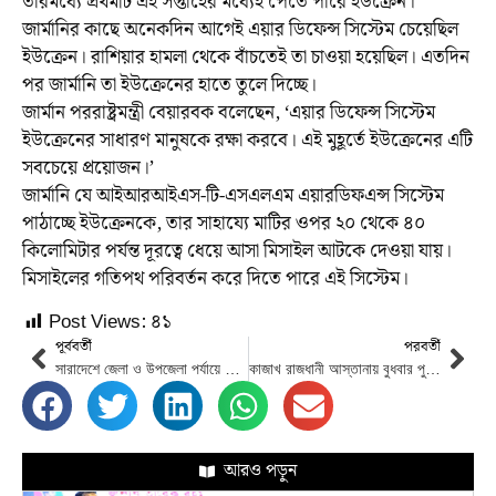
তারমধ্যে প্রথমটি এই সপ্তাহের মধ্যেই পেতে পারে ইউক্রেন।
জার্মানির কাছে অনেকদিন আগেই এয়ার ডিফেন্স সিস্টেম চেয়েছিল
ইউক্রেন। রাশিয়ার হামলা থেকে বাঁচতেই তা চাওয়া হয়েছিল। এতদিন
পর জার্মানি তা ইউক্রেনের হাতে তুলে দিচ্ছে।
জার্মান পররাষ্ট্রমন্ত্রী বেয়ারবক বলেছেন, ‘এয়ার ডিফেন্স সিস্টেম
ইউক্রেনের সাধারণ মানুষকে রক্ষা করবে। এই মুহূর্তে ইউক্রেনের এটি
সবচেয়ে প্রয়োজন।’
জার্মানি যে আইআরআইএস-টি-এসএলএম এয়ারডিফএন্স সিস্টেম
পাঠাচ্ছে ইউক্রেনকে, তার সাহায্যে মাটির ওপর ২০ থেকে ৪০
কিলোমিটার পর্যন্ত দূরত্বে ধেয়ে আসা মিসাইল আটকে দেওয়া যায়।
মিসাইলের গতিপথ পরিবর্তন করে দিতে পারে এই সিস্টেম।
Post Views:
৪১
পূর্ববর্তী
পরবর্তী
সারাদেশে জেলা ও উপজেলা পর্যায়ে শিশুদের করোনা টিকাদান শুরু
কাজাখ রাজধানী আস্তানায় বুধবার পুতিন-এরদোয়ান বৈঠক
আরও পড়ুন