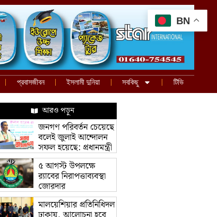
BN
প্রবাসজীবন
ইসলামী দুনিয়া
সবকিছু
টিভি
আরও পড়ুন
জনগণ পরিবর্তন চেয়েছে
বলেই জুলাই আন্দোলন
সফল হয়েছে: প্রধানমন্ত্রী
৫ আগস্ট উপলক্ষে
র‌্যাবের নিরাপত্তাব্যবস্থা
জোরদার
মালয়েশিয়ার প্রতিনিধিদল
ঢাকায়, আলোচনা হবে